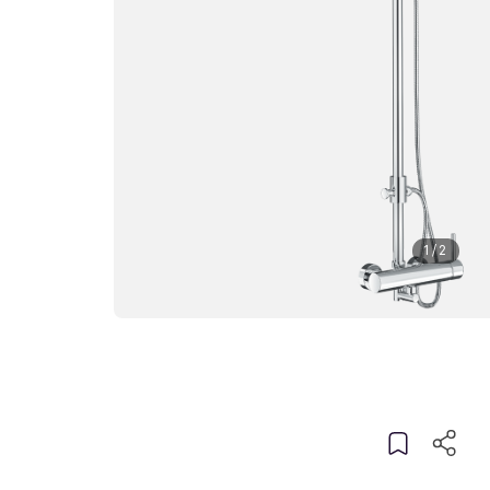
1
/
2