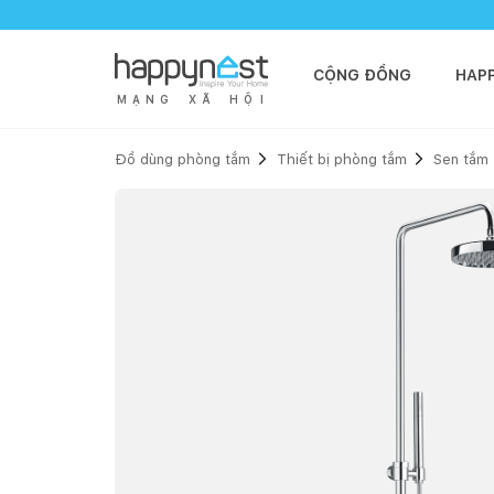
CỘNG ĐỒNG
HAP
M
Ạ
N
G
X
Ã
H
Ộ
I
Đồ dùng phòng tắm
Thiết bị phòng tắm
Sen tắm