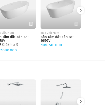
x Việt Nam
Inax Việt Nam
Inax Việt Nam
n tắm đặt sàn BF-
Bồn tắm đặt sàn BF-
Bồn tắm Oc
58V
1656V
1500R
5
(
2
đánh giá)
4
(
1
đánh g
đ39.740.000
7.690.000
đ11.140.00