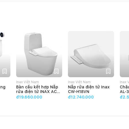
Inax Việt Nam
Inax Việt Nam
Inax 
ứng
Bàn cầu kết hợp Nắp
Nắp rửa điện tử Inax
Chậu
rửa điện tử INAX ACT-
CW-H18VN
AL-
832+CW-H17VN
đ19.660.000
đ12.740.000
đ2.