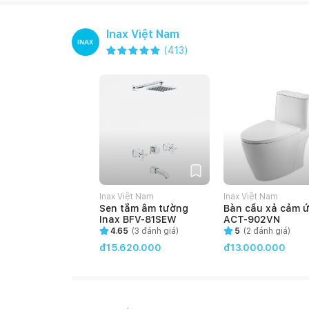
Inax Việt Nam
(
413
)
Inax Việt Nam
Inax Việt Nam
Sen tắm âm tường
Bàn cầu xả cảm 
Inax BFV-81SEW
ACT-902VN
4.65
(
3
đánh giá)
5
(
2
đánh giá)
đ15.620.000
đ13.000.000