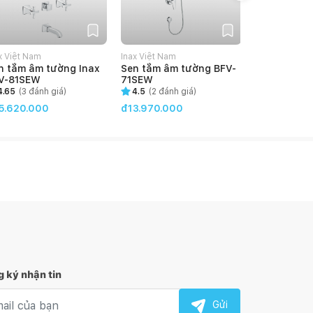
x Việt Nam
Inax Việt Nam
Inax Việt Nam
n tắm âm tường Inax
Sen tắm âm tường BFV-
Sen tắm nhi
V-81SEW
71SEW
3415T-3C
4.65
(
3
đánh giá)
4.5
(
2
đánh giá)
4.5
(
2
đánh
5.620.000
đ13.970.000
đ13.230.00
 ký nhận tin
l nhận tin
Gửi