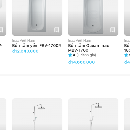
Inax Việt Nam
Inax Việt Nam
Ina
V-
Bồn tắm yếm FBV-1700R
Bồn tắm Ocean Inax
Bồ
MBV-1700
18
đ12.640.000
4
(
1
đánh giá)
đ14.660.000
đ4