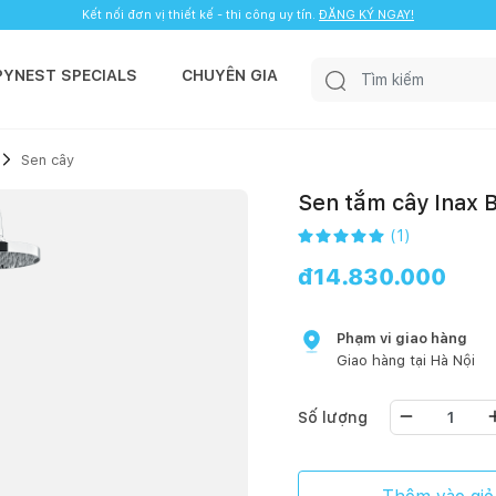
Kết nối đơn vị thiết kế - thi công uy tín.
ĐĂNG KÝ NGAY!
PYNEST SPECIALS
CHUYÊN GIA
Sen cây
Sen tắm cây Inax
(
1
)
đ
14.830.000
Phạm vi giao hàng
Giao hàng tại
Hà Nội
Số lượng