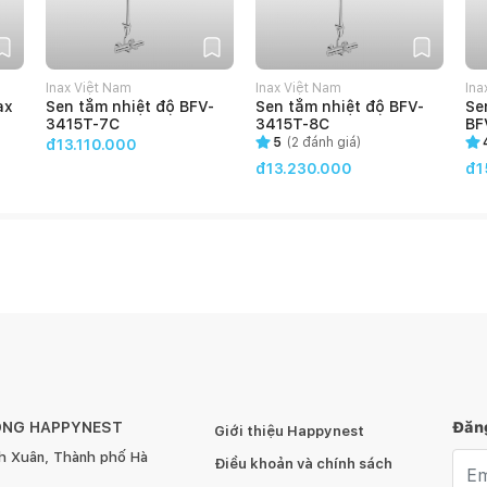
Inax Việt Nam
Inax Việt Nam
Ina
ax
Sen tắm nhiệt độ BFV-
Sen tắm nhiệt độ BFV-
Se
3415T-7C
3415T-8C
BF
5
(
2
đánh giá)
đ13.110.000
đ13.230.000
đ1
ÔNG HAPPYNEST
Đăng
Giới thiệu Happynest
h Xuân, Thành phố Hà
Emai
Điều khoản và chính sách