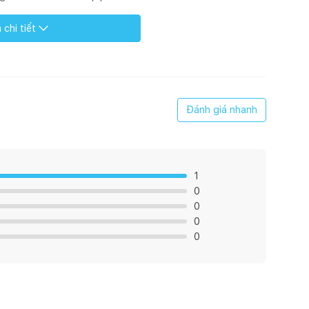
ớc đều
chi tiết
p tiết kiệm nước
Đánh giá nhanh
1
0
0
0
0