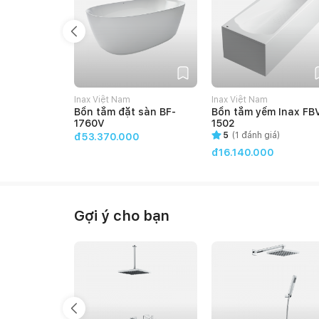
Inax Việt Nam
Inax Việt Nam
Bồn tắm đặt sàn BF-
Bồn tắm yếm Inax FB
1760V
1502
5
(
1
đánh giá)
đ53.370.000
đ16.140.000
Gợi ý cho bạn