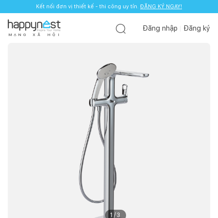
Kết nối đơn vị thiết kế - thi công uy tín.
ĐĂNG KÝ NGAY!
Đăng nhập
Đăng ký
M
Ạ
N
G
X
Ã
H
Ộ
I
1
/
3