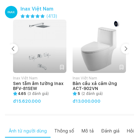
Inax Việt Nam
(
413
)
Inax Việt Nam
Inax Việt Nam
Ina
Sen tắm âm tường Inax
Bàn cầu xả cảm ứng
Bà
BFV-81SEW
ACT-902VN
rử
83
4.65
(
3
đánh giá)
5
(
2
đánh giá)
đ1
đ15.620.000
đ13.000.000
Ảnh từ người dùng
Thông số
Mô tả
Đánh giá
Hỏi đ