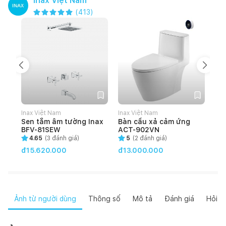
Inax Việt Nam
(
413
)
Inax Việt Nam
Inax Việt Nam
Ina
Sen tắm âm tường Inax
Bàn cầu xả cảm ứng
Bà
BFV-81SEW
ACT-902VN
rử
83
4.65
(
3
đánh giá)
5
(
2
đánh giá)
đ1
đ15.620.000
đ13.000.000
Ảnh từ người dùng
Thông số
Mô tả
Đánh giá
Hỏi đ