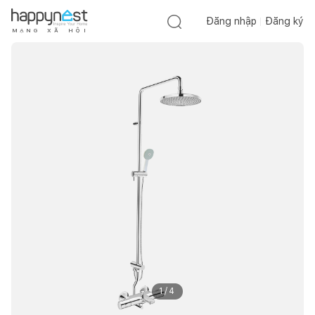
Đăng nhập
Đăng ký
M
Ạ
N
G
X
Ã
H
Ộ
I
1
/
4