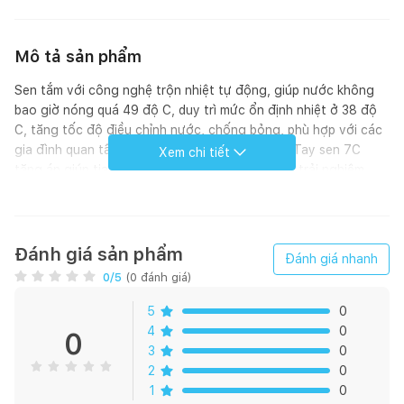
Mô tả sản phẩm
Sen tắm với công nghệ trộn nhiệt tự động, giúp nước không
bao giờ nóng quá 49 độ C, duy trì mức ổn định nhiệt ở 38 độ
C, tăng tốc độ điều chỉnh nước, chống bỏng, phù hợp với các
gia đình quan tâm đến sự an toàn của trẻ nhỏ. Tay sen 7C
Xem chi tiết
tăng áp giúp tia nước bắn ra mạnh mẽ hơn, cho trải nghiệm
tắm thoải mái, sảng khoái. Bát sen lớn ôm trọng cơ thể, dòng
nước mềm mại bảo vệ làn da.
Kỹ thuật:
Đánh giá sản phẩm
Đánh giá nhanh
0
/5
(
0
đánh giá)
Áp lực nước : 0.05 MPa ~ 0.75 MPa
Lớp mạ Cr/Ni chất lượng cao
5
0
Sen được thiết kế với đĩa Cartridge bền bỉ và giúp tiết kiệm
4
0
0
nước
3
0
Tay vặn vòi tiết kiệm nước, vòi nước ít chì
2
0
Dễ dàng và tiện lợi khi sử dụng, mẫu mới
1
0