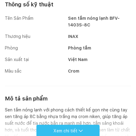
Thông số kỹ thuật
Tên Sản Phẩm
Sen tắm nóng lạnh BFV-
1403S-8C
Thương hiệu
INAX
Phòng
Phòng tắm
Sản xuất tại
Việt Nam
Màu sắc
Crom
Mô tả sản phẩm
Sen tắm nóng lạnh với phong cách thiết kế gọn nhẹ cùng tay
sen tăng áp 8C bằng nhựa trắng mạ crom niken, giúp tăng áp
suất nước để tia nước bắn ra mạnh mẽ hơn, tắm sảng khoái
hơn, và tuổi thọ tay sen cũng được lâu dài. Củ sen làm từ chất
Xem chi tiết