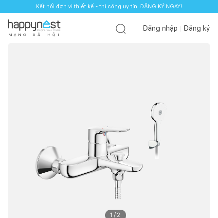
Kết nối đơn vị thiết kế - thi công uy tín.
ĐĂNG KÝ NGAY!
Đăng nhập
Đăng ký
M
Ạ
N
G
X
Ã
H
Ộ
I
1
/
2