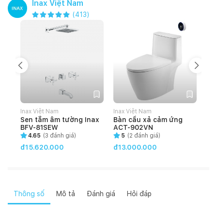
Inax Việt Nam
(
413
)
Inax Việt Nam
Inax Việt Nam
Ina
Sen tắm âm tường Inax
Bàn cầu xả cảm ứng
Bà
BFV-81SEW
ACT-902VN
rử
83
4.65
(
3
đánh giá)
5
(
2
đánh giá)
đ1
đ15.620.000
đ13.000.000
Thông số
Mô tả
Đánh giá
Hỏi đáp