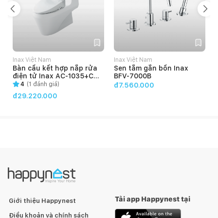
Inax Việt Nam
Inax Việt Nam
Bàn cầu kết hợp nắp rửa
Sen tắm gắn bồn Inax
điện tử Inax AC-1035+CW-
BFV-7000B
KB22AVN
4
(
1
đánh giá)
đ7.560.000
đ29.220.000
Tải app Happynest tại
Giới thiệu Happynest
Điều khoản và chính sách