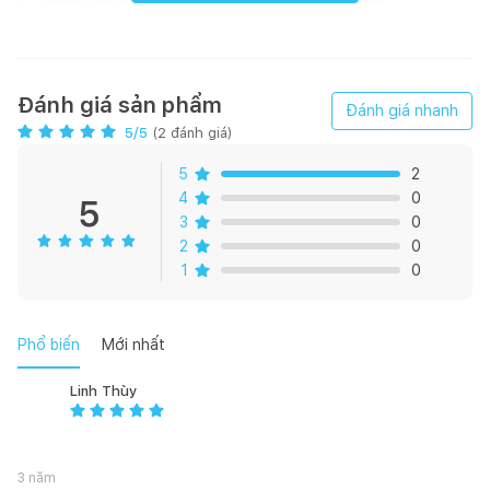
Thuận tiện cho việc lắp đặt, không cần ốp gạch
Tiết kiệm không gian phù hợp với phòng cho nhà riêng các
dự án căn hộ chung cư cao cấp.
Bản vẽ kỹ thuật
Đánh giá sản phẩm
Đánh giá nhanh
5
/5
(
2
đánh giá)
5
2
4
0
5
3
0
2
0
1
0
Phổ biến
Mới nhất
Linh Thùy
3 năm