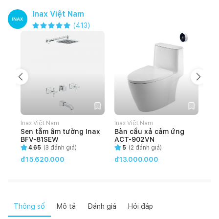
Inax Việt Nam
(
413
)
Inax Việt Nam
Inax Việt Nam
Ina
Sen tắm âm tường Inax
Bàn cầu xả cảm ứng
Bà
BFV-81SEW
ACT-902VN
rử
83
4.65
(
3
đánh giá)
5
(
2
đánh giá)
đ1
đ15.620.000
đ13.000.000
Thông số
Mô tả
Đánh giá
Hỏi đáp