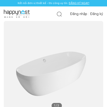
Kết nối đơn vị thiết kế - thi công uy tín.
ĐĂNG KÝ NGAY!
Đăng nhập
Đăng ký
M
Ạ
N
G
X
Ã
H
Ộ
I
1
/
3