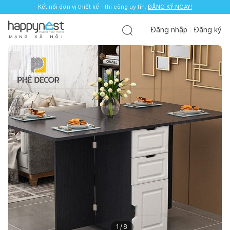
Kết nối đơn vị thiết kế - thi công uy tín.
ĐĂNG KÝ NGAY!
Đăng nhập
Đăng ký
M
Ạ
N
G
X
Ã
H
Ộ
I
1
/
8