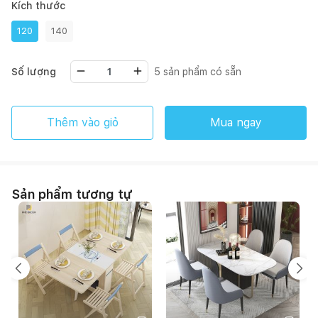
Kích thước
120
140
Số lượng
5
sản phẩm có sẵn
Thêm vào giỏ
Mua ngay
Sản phẩm tương tự