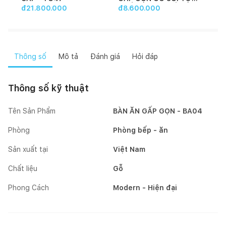
NHIÊN BA75 (1 BÀN+4
đ21.800.000
đ8.600.000
đ1
GHẾ)
Thông số
Mô tả
Đánh giá
Hỏi đáp
Thông số kỹ thuật
Tên Sản Phẩm
BÀN ĂN GẤP GỌN - BA04
Phòng
Phòng bếp - ăn
Sản xuất tại
Việt Nam
Chất liệu
Gỗ
Phong Cách
Modern - Hiện đại