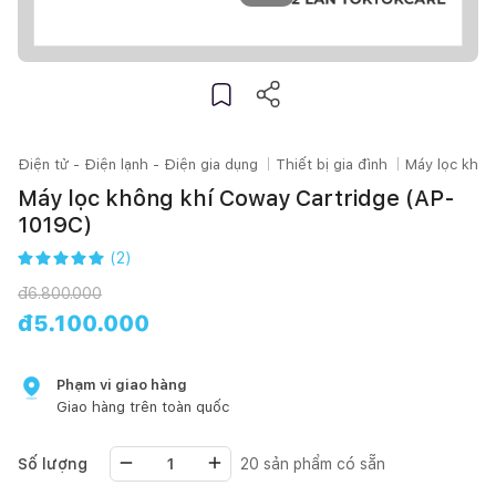
Điện tử - Điện lạnh - Điện gia dụng
Thiết bị gia đình
Máy lọc khôn
Máy lọc không khí Coway Cartridge (AP-
1019C)
(
2
)
đ
6.800.000
đ
5.100.000
Phạm vi giao hàng
Giao hàng trên toàn quốc
Số lượng
20
sản phẩm có sẵn