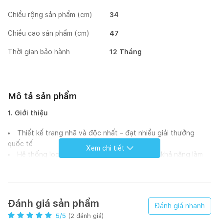
Chiều rộng sản phẩm (cm)
34
Chiều cao sản phẩm (cm)
47
Thời gian bảo hành
12 Tháng
Mô tả sản phẩm
1. Giới thiệu
Thiết kế trang nhã và độc nhất – đạt nhiều giải thưởng
quốc tế
Xem chi tiết
Hệ thống lọc bụi mạnh mẽ với 3 bước lọc có khả năng làm
sạch không gian với diện tích đến 33m²
Cảm biến bụi giúp điều chỉnh tốc độ quạt gió và luồng khí
lưu thông trong phòng một cách tự động
Đèn chỉ báo chất lượng không khí theo thời gian thực
Đánh giá sản phẩm
Đánh giá nhanh
Màn hình điều khiển thân thiện với người dùng: chỉ cần chạm
5
/5
(
2
đánh giá)
nhẹ để chọn chế độ