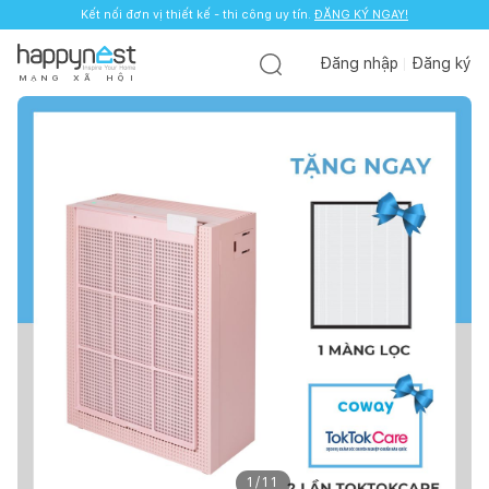
Kết nối đơn vị thiết kế - thi công uy tín.
ĐĂNG KÝ NGAY!
Đăng nhập
Đăng ký
M
Ạ
N
G
X
Ã
H
Ộ
I
1
/
11