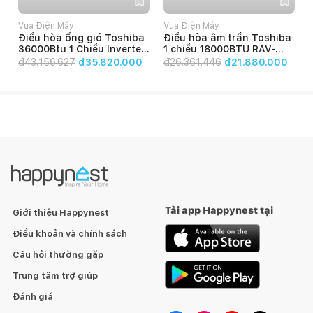
Vua Điện Máy
Vua Điện Máy
1
Điều hòa ống gió Toshiba
Điều hòa âm trần Toshiba
36000Btu 1 Chiều Inverter
1 chiều 18000BTU RAV-
RAV-GE3601BP-V/RAV-
180ASP-V/RAV-180USP-V
2
đ
43.156.627
đ35.820.000
đ
26.361.446
đ21.880.000
GV3601A8P-V
Gas R410A
PM 0.03
✔️
PM 0.01
✔️
PM 2.5
✔️
Đèn báo chất lượng
✔️
không khí
Cảm biến
Tải app Happynest tại
Giới thiệu Happynest
Bụi
Điều khoản và chính sách
Ánh sáng
Câu hỏi thường gặp
Trung tâm trợ giúp
Cảnh báo thay màng
✔️
Đánh giá
lọc