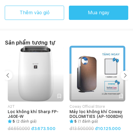
Thêm vào giỏ
Mua ngay
Sản phẩm tương tự
A2T
Coway Official Store
Lọc không khí Sharp FP-
Máy lọc không khí Coway
J40E-W
DOLOMITIES (AP-1008DH)
5
(
2
đánh giá)
5
(
1
đánh giá)
đ
4.650.000
đ3.673.500
đ
13.500.000
đ10.125.000