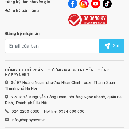
Đăng ký làm chuyên gia
Trọng lượng tịnh
5,5 kg ~ 12,1 lb
Đăng ký bán hàng
Đăng ký nhận tin
Email nhận tin
Gửi
CÔNG TY CỔ PHẦN THƯƠNG MẠI & TRUYỀN THÔNG
HAPPYNEST
Số 97 Hoàng Ngân, phường Nhân Chính, quận Thanh Xuân,
Thành phố Hà Nội
VPGD: số 6 Nguyễn Công Hoan, phường Ngọc Khánh, quận Ba
Đình, Thành phố Hà Nội
024 2280 6688
Hotline: 0934 680 636
info@happynest.vn