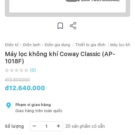
Điện tử - Điện lạnh - Điện gia dụng
Thiết bị gia đình
Máy lọc khôn
Máy lọc không khí Coway Classic (AP-
1018F)
(
0
)
đ
15.800.000
đ
12.640.000
Phạm vi giao hàng
Giao hàng trên toàn quốc
Số lượng
20
sản phẩm có sẵn