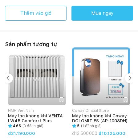
Thêm vào giỏ
Mua ngay
Sản phẩm tương tự
HMH Việt Nam
Coway Official Store
Máy lọc không khí VENTA
Máy lọc không khí Coway
LW45 Comforrt Plus
DOLOMITIES (AP-1008DH)
4.65
(
3
đánh giá)
5
(
1
đánh giá)
đ21.190.000
đ
13.500.000
đ10.125.000