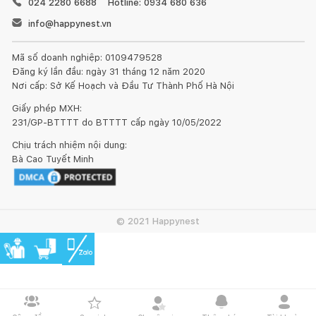
024 2280 6688
Hotline: 0934 680 636
Chế độ Turbo
✔️
info@happynest.vn
Chế độ Eco/A3
✔️
Saving
Mã số doanh nghiệp: 0109479528
Trọng lượng tịnh
7,25 kg ~ 16 lb
Đăng ký lần đầu: ngày 31 tháng 12 năm 2020
Nơi cấp: Sở Kế Hoạch và Đầu Tư Thành Phố Hà Nội
Giấy phép MXH:
231/GP-BTTTT do BTTTT cấp ngày 10/05/2022
Chịu trách nhiệm nội dung:
Bà Cao Tuyết Minh
© 2021 Happynest