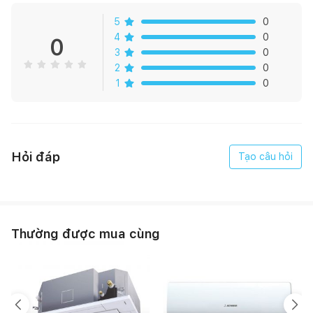
Chế độ an toàn tự động tắt nguồn khi mở nắp máy
5
0
Vệ sinh dễ dàng với lưới thoát khí có thể tháo rời và hệ
4
0
0
thống báo thay màng khi đến hạn tiện lợi
3
0
2
0
CÁC CHẾ ĐỘ THÔNG MINH VỚI CẢM BIẾN ĐÔI SIÊU NHẠY
1
0
Các chế độ đa dạng được tích hợp sẵn cùng cảm biến bụi
và cảm biến ánh sáng siêu nhạy.
Chế độ gió Tự động hoặc Turbo
Hỏi đáp
Chế độ ECO – thiết bị sẽ chuyển sang trạng thái tạm dừng
Tạo câu hỏi
hoạt động (Standby) khi nhận biết không khí trong phòng
sạch, giúp giảm thiểu tiêu thụ điện năng
Chế độ gió thủ công - Điều chỉnh thủ công từ mức Yên lặng
đến mức gió 2
Thường được mua cùng
Đèn/khóa trẻ em - Tắt đèn hoặc khóa hoạt động của các
phím bấm để tránh những lần chạm không mong muốn