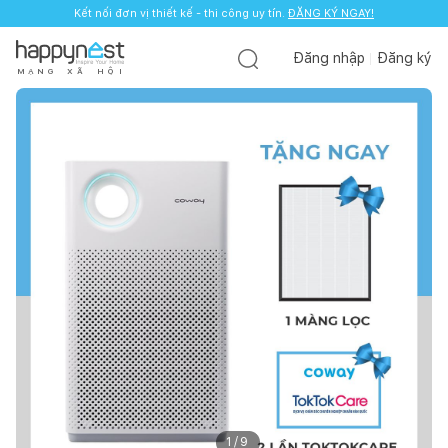
Kết nối đơn vị thiết kế - thi công uy tín.
ĐĂNG KÝ NGAY!
Đăng nhập
Đăng ký
M
Ạ
N
G
X
Ã
H
Ộ
I
1
/
9