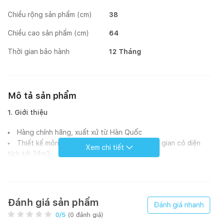
Chiều rộng sản phẩm (cm)
38
Chiều cao sản phẩm (cm)
64
Thời gian bảo hành
12 Tháng
Mô tả sản phẩm
1. Giới thiệu
Hàng chính hãng, xuất xứ từ Hàn Quốc
Thiết kế mỏng và gọn nhẹ giúp tối ưu không gian có diện
Xem chi tiết
tích tới 34m2
Nhiều chế độ thông minh khác nhau với cảm biến đôi siêu
nhạy
Hệ thống lọc 4 bước giúp loại bỏ 99.99% vi khuẩn 0.01㎛
Đèn LED hiển thị chất lượng không khí tức thời
Đánh giá sản phẩm
Đánh giá nhanh
Chế độ tự ngắt nguồn khi các bộ phận bị tách rời
0
/5
(
0
đánh giá)
Vận hành êm ái, không gây ra tiếng ồn nhờ động cơ DC