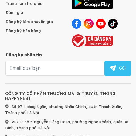
Trung tâm trợ giúp
Đánh giá
2
Đăng ký làm chuyên gia
PM 0.01
✔️
Đăng ký bán hàng
PM 0.03
✔️
Đèn báo chất lượng
✔️
Đăng ký nhận tin
không khí
Email nhận tin
Cảm biến
Gửi
Bụi
Ánh sáng
CÔNG TY CỔ PHẦN THƯƠNG MẠI & TRUYỀN THÔNG
HAPPYNEST
Cảnh báo thay màng
✔️
Số 97 Hoàng Ngân, phường Nhân Chính, quận Thanh Xuân,
lọc
Thành phố Hà Nội
Chế độ đảo chiều gió
✔️
VPGD: số 6 Nguyễn Công Hoan, phường Ngọc Khánh, quận Ba
Đình, Thành phố Hà Nội
Chế độ ngủ
✔️