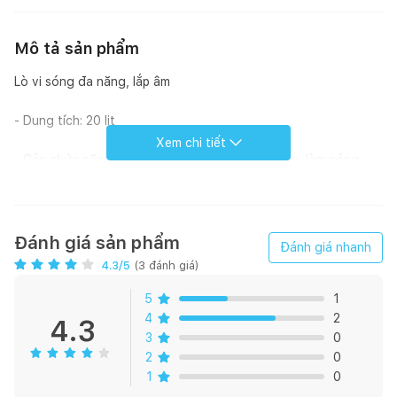
Mô tả sản phẩm
Lò vi sóng đa năng, lắp âm
- Dung tích: 20 lit
Xem chi tiết
- Các chức năng: vi sóng, nướng, nướng kết hợp, làm nóng
nhanh
- Chức năng rã đông đặc biệt
Đánh giá sản phẩm
Đánh giá nhanh
- Công suất nướng: 1000W
4.3
/5
(
3
đánh giá)
- Công suất vi sóng: 900W
5
1
4
2
4.3
3
0
2
0
1
0