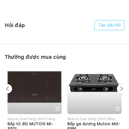
Hỏi đáp
Tạo câu hỏi
Thường được mua cùng
Mutosi Gian hàng chính hãng
Mutosi Gian hàng chính hãng
P
Bếp từ đôi MUTOSI MI-
Bếp ga dương Mutosi MG-
95DI
69M