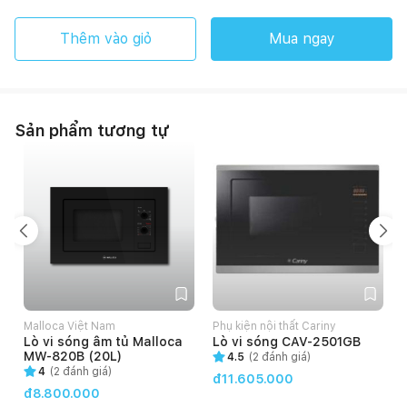
Thêm vào giỏ
Mua ngay
Sản phẩm tương tự
Malloca Việt Nam
Phụ kiện nội thất Cariny
Lò vi sóng âm tủ Malloca
Lò vi sóng CAV-2501GB
MW-820B (20L)
4.5
(
2
đánh giá)
4
(
2
đánh giá)
đ11.605.000
đ8.800.000