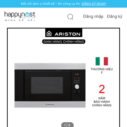
Kết nối đơn vị thiết kế - thi công uy tín.
ĐĂNG KÝ NGAY!
Đăng nhập
Đăng ký
M
Ạ
N
G
X
Ã
H
Ộ
I
1
/
4