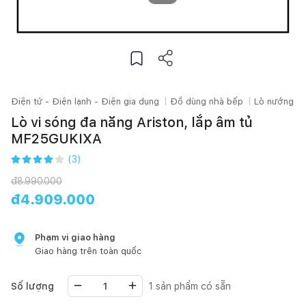
Điện tử - Điện lạnh - Điện gia dụng
Đồ dùng nhà bếp
Lò nướng - 
Lò vi sóng đa năng Ariston, lắp âm tủ
MF25GUKIXA
(
3
)
đ
8.990.000
đ
4.909.000
Phạm vi giao hàng
Giao hàng trên toàn quốc
Số lượng
1
sản phẩm có sẵn