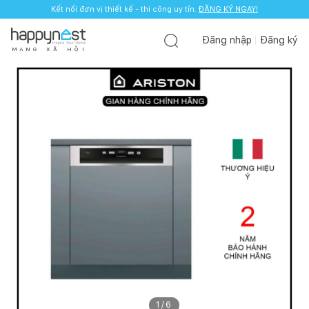
Kết nối đơn vị thiết kế - thi công uy tín.
ĐĂNG KÝ NGAY!
Đăng nhập
Đăng ký
M
Ạ
N
G
X
Ã
H
Ộ
I
1
/
6