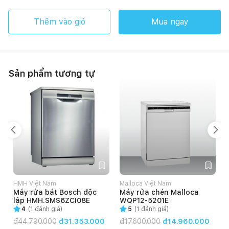
Thêm vào giỏ
Mua ngay
Sản phẩm tương tự
HMH Việt Nam
Malloca Việt Nam
P
Máy rửa bát Bosch độc
Máy rửa chén Malloca
lập HMH.SMS6ZCI08E
WQP12-5201E
4
(
1
đánh giá)
5
(
1
đánh giá)
đ
44.790.000
đ31.353.000
đ
17.600.000
đ14.960.000