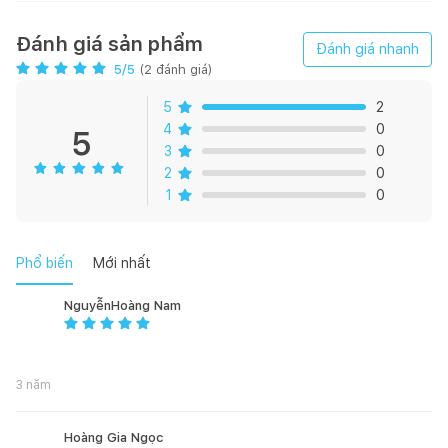
- Công nghệ Zone wash
Đánh giá sản phẩm
Đánh giá nhanh
5
/5
(
2
đánh giá)
- Lượng nước tiêu thụ: 9 lit
5
2
- Độ ồn: 46 dBA
4
0
5
3
0
- Mức tiêu thụ năng lượng: A++
2
0
1
0
Phổ biến
Mới nhất
NguyễnHoàng Nam
3 năm
Hoàng Gia Ngọc