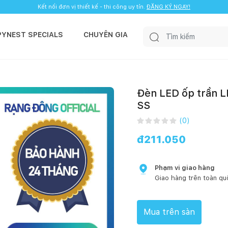
Kết nối đơn vị thiết kế - thi công uy tín.
ĐĂNG KÝ NGAY!
PYNEST SPECIALS
CHUYÊN GIA
Đèn LED ốp trần 
SS
(
0
)
đ
211.050
Phạm vi giao hàng
Giao hàng trên toàn qu
Mua trên sàn