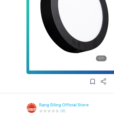
1
/
1
Rạng Đông Official Store
(
0
)