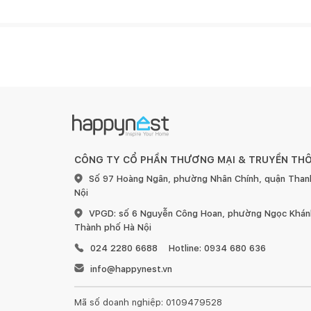
Thông số kỹ thuật
Công suất(W)
CÔNG TY CỔ PHẦN THƯƠNG MẠI & TRUYỀN TH
Số 97 Hoàng Ngân, phường Nhân Chính, quận Than
12
Nội
VPGD: số 6 Nguyễn Công Hoan, phường Ngọc Khánh
Thành phố Hà Nội
024 2280 6688
Hotline: 0934 680 636
info@happynest.vn
Điện áp
Mã số doanh nghiệp: 0109479528