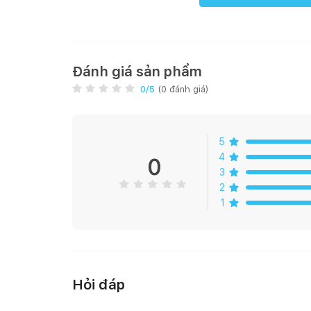
Tiết kiệm 90% điện năng thay thế đèn sợi đốt
Tiết kiệm 45%-50% điện năng thay thế đèn compac
Giúp giảm chi phí hóa đơn tiền điện
Đánh giá sản phẩm
0
/5
(
0
đánh giá)
Tuổi thọ cao 20000 giờ, độ tin cậy cao, không hạn 
Cao gấp 15 lần so với bóng đèn sợi đốt
5
Cao gấp 2-3 lần so với đèn copmact
4
0
3
2
1
Chiếu sáng hộ gia đình, căn hộ, tòa nhà: Hành lang
Đèn LED có dải điện áp rộng (170 – 250V) ánh sáng 
Tương thích điện từ trường không gây ra hiện tượn
của các thiết bị điện tử khác
Hỏi đáp