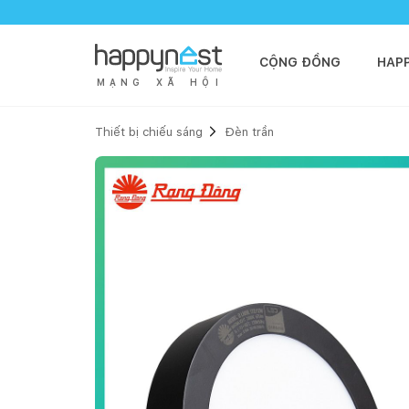
CỘNG ĐỒNG
HAP
M
Ạ
N
G
X
Ã
H
Ộ
I
Thiết bị chiếu sáng
Đèn trần