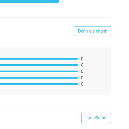
t
Đánh giá nhanh
chế số lần bật tắt
0
0
0
0
0
, ban công…
và công suất không thay đổi khi điện áp lưới thay đổi.
g nhiễu cho sản phẩm điện tử và không bị ảnh hưởng nhiễu
Tạo câu hỏi