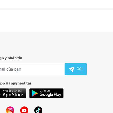
 ký nhận tin
l nhận tin
Gửi
app Happynest tại