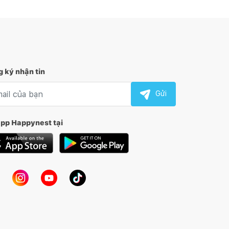
 ký nhận tin
l nhận tin
Gửi
app Happynest tại