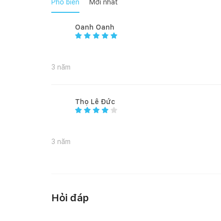
Phổ biến
Mới nhất
Thông số kỹ thuật
Oanh Oanh
Độ dày cửa:-Thân khóa nhỏ: 35 - 60 mm-Thân khóa 
3 năm
Đố cửa:-Thân khóa nhỏ: 90 mm-Thân khóa lớn: 110
Thọ Lê Đức
Độ hở khe cửa: Tối thiểu 3 mm
Trọn bộ gồm - Bộ ốc vít- 2 thẻ từ lớn (85 x 54 mm)-
viên)- 1 Hướng dẫn sử dụng- 1 Hướng dẫn lắp đặt
3 năm
VN/EN - HƯỚNG DẪN LẮP ĐẶT (PDF) VN/EN - H
Hỏi đáp