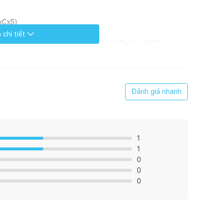
RxCxS)
chi tiết
 mật khẩuChìa khóa cơ: 2 chìa khóa cơZigbee (APP)
Đánh giá nhanh
4.8 VNguồn điện: 4pcs AA Alkaline BatteryNguồn điện dự
1
ạt động: 15% ~ 95% RH
1
0
dùng. - Chức năng chống sao chép mật khẩu. - Màn hình
0
 Chức năng riêng tư (Khóa kép). - Chức năng xác thực kép,
0
 thẻ từ). - Tích hợp với hệ thống nhà thông mình
 được tích hợp sẵn.* Sử dụng kèm bộ điều khiển trung tâm
khóa từ xa. +Xuất mã số tạm thời từ xa. +Kiểm tra lịch
áo trên điện thoại.