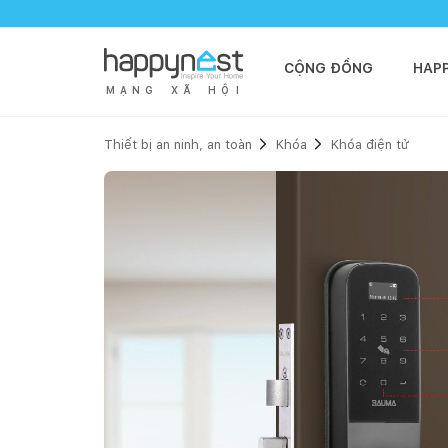
CỘNG ĐỒNG
HAP
M
Ạ
N
G
X
Ã
H
Ộ
I
Thiết bị an ninh, an toàn
Khóa
Khóa điện tử