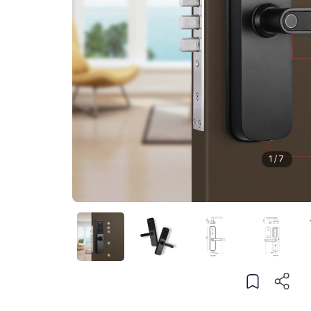
1
/
7