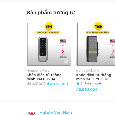
Sản phẩm tương tự
HomeandMore
HomeandMore
Khóa điện tử thông
Khóa điện tử thông
minh YALE J20A
minh YALE YDG313
5
(
1
đánh giá)
đ
6.930.000
đ4.851.000
đ8.998.000
Hafele Việt Nam