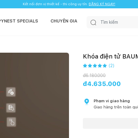
Kết nối đơn vị thiết kế - thi công uy tín.
ĐĂNG KÝ NGAY!
PYNEST SPECIALS
CHUYÊN GIA
Khóa điện tử BA
(
2
)
đ
6.180.000
đ
4.635.000
Phạm vi giao hàng
Giao hàng trên toàn qu