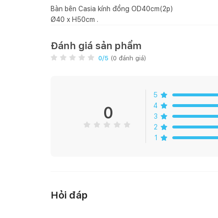
Bàn bên Casia kính đồng OD40cm(2p)
Ø40 x H50cm .
Đánh giá sản phẩm
0
/5
(
0
đánh giá)
5
4
0
3
2
1
Hỏi đáp