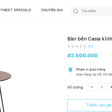
PYNEST SPECIALS
CHUYÊN GIA
Bàn bên Casia kín
(
0
)
đ
2.500.000
Phạm vi giao hàng
Giao hàng tại
Hồ Chí M
Số lượng
Thêm vào giỏ