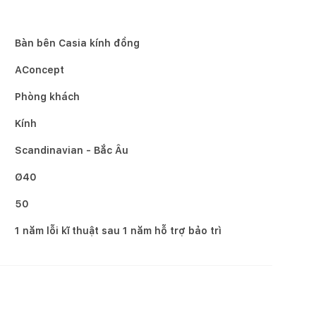
Bàn bên Casia kính đồng
AConcept
Phòng khách
Kính
Scandinavian - Bắc Âu
Ø40
50
1 năm lỗi kĩ thuật sau 1 năm hỗ trợ bảo trì