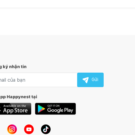
 ký nhận tin
l nhận tin
Gửi
app Happynest tại