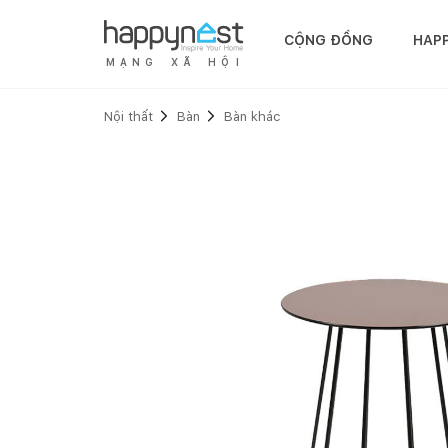
CỘNG ĐỒNG
HAP
M
Ạ
N
G
X
Ã
H
Ộ
I
Nội thất
Bàn
Bàn khác