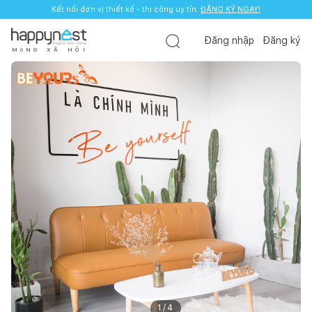
Kết nối đơn vị thiết kế - thi công uy tín.
ĐĂNG KÝ NGAY!
Đăng nhập
Đăng ký
M
Ạ
N
G
X
Ã
H
Ộ
I
1
/
4