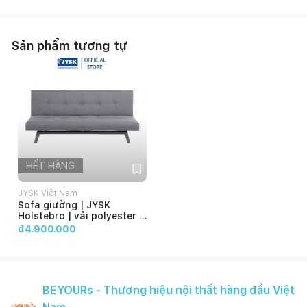
Sản phẩm tương tự
HẾT HÀNG
JYSK Việt Nam
Sofa giường | JYSK
Holstebro | vải polyester |
xám |
đ4.900.000
R180xS92/108xC80cm
BEYOURs - Thương hiệu nội thất hàng đầu Việt