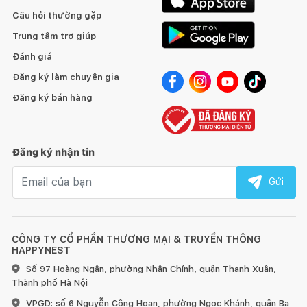
Câu hỏi thường gặp
CÔNG DỤNG:
Trung tâm trợ giúp
- Ghế sofa tạo sự ấm áp, thân thiện, là điểm nhấn cho phòng
khách
Đánh giá
- Ghế sofa thông minh tạo sự êm ái, thoải mái và thư giãn cho
Đăng ký làm chuyên gia
người dùng sau những giờ làm việc căng thẳng
- Sofa bed là nơi gia đình tụ họp, và là nơi trang trọng để tiếp
Đăng ký bán hàng
những vị khách quý
- Với thiết kế 3 khớp: dựa lưng, ngã lưng và khớp nằm, chiếc
sofa còn có thể thay thế cho giường ngủ, cực tiết kiệm không
Đăng ký nhận tin
gian
Email nhận tin
Gửi
CÔNG TY CỔ PHẦN THƯƠNG MẠI & TRUYỀN THÔNG
HAPPYNEST
Số 97 Hoàng Ngân, phường Nhân Chính, quận Thanh Xuân,
Thành phố Hà Nội
VPGD: số 6 Nguyễn Công Hoan, phường Ngọc Khánh, quận Ba