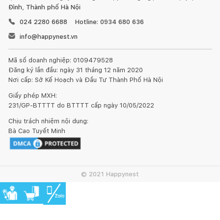
Đình, Thành phố Hà Nội
024 2280 6688
Hotline: 0934 680 636
info@happynest.vn
Mã số doanh nghiệp: 0109479528
Đăng ký lần đầu: ngày 31 tháng 12 năm 2020
Nơi cấp: Sở Kế Hoạch và Đầu Tư Thành Phố Hà Nội
Giấy phép MXH:
231/GP-BTTTT do BTTTT cấp ngày 10/05/2022
Chịu trách nhiệm nội dung:
Bà Cao Tuyết Minh
MẸO QUAN TRỌNG:
- Hãy quay video lúc mở sản phẩm để đảm bảo quyền lợi KH.
- Hãy để lại vài lời đánh giá chân thành về chất lượng sản
© 2021 Happynest
phẩm/dịch vụ để được nhận thêm ƯU ĐÃI.
- Sản phẩm cồng kềnh, thời gian giao hàng: 3-7 ngày trong giờ
hành chính & không giao hàng ngày chủ nhật