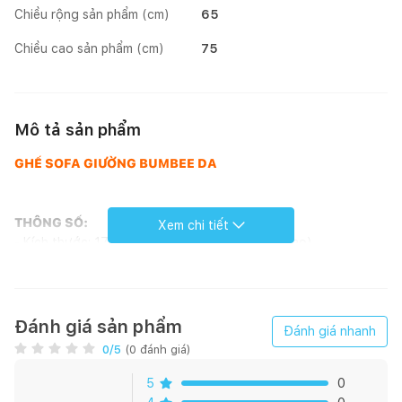
Chiều rộng sản phẩm (cm)
65
Chiều cao sản phẩm (cm)
75
Mô tả sản phẩm
GHẾ SOFA GIƯỜNG BUMBEE DA
THÔNG SỐ:
Xem chi tiết
- Kích thước: 170 x 80 x 75 cm (Dài x Rộng x Cao)
- Chất liệu: Da Simili nhập khẩu Indonesia
+ Ưu điểm: E9Da đáp ứng tốt và đảm bảo được các tiêu chí
mềm,bền, mịn và đẹp. Dễ dàng lau chùi nó khi bị dính vết bẩn.
Da Simili chống thấm nước rất tốt Sử dụng Da Simili góp phần
Đánh giá sản phẩm
Đánh giá nhanh
bảo vệ động vật.
0
/5
(
0
đánh giá)
+ Nhược điểm: cảm giác không bằng Da thật
5
0