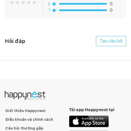
Quy cách đóng gói : 02 viên/hộp (1,44m2)
2
0
1
0
Giá hiển thị được tính theo m2
Hỏi đáp
Tạo câu hỏi
Tải app Happynest tại
Giới thiệu Happynest
Điều khoản và chính sách
Câu hỏi thường gặp