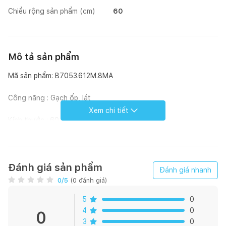
Chiều rộng sản phẩm (cm)
60
Mô tả sản phẩm
Mã sản phẩm: B7053.612M.8MA
Công năng : Gạch ốp, lát
Xem chi tiết
Kích thước : 60 * 120 cm
Họa tiết : Cement
Bề mặt : Matt
Đánh giá sản phẩm
Đánh giá nhanh
0
/5
(
0
đánh giá)
Loại men : Men Matt
5
0
Xương gạch: Pocerlain
4
0
0
3
0