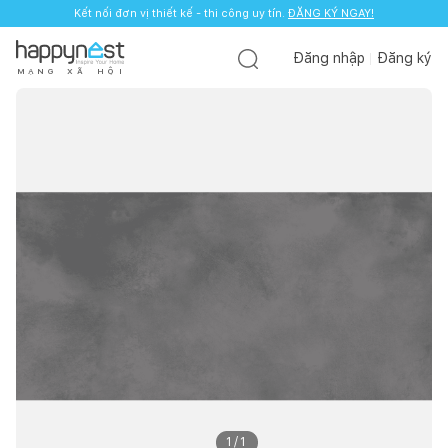
Kết nối đơn vị thiết kế - thi công uy tín.
ĐĂNG KÝ NGAY!
Đăng nhập
Đăng ký
M
Ạ
N
G
X
Ã
H
Ộ
I
1
/
1