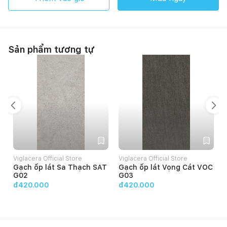
Sản phẩm tương tự
Viglacera Official Store
Viglacera Official Store
V
Gạch ốp lát Sa Thạch SAT
Gạch ốp lát Vọng Cát VOC
G02
G03
đ420.000
đ420.000