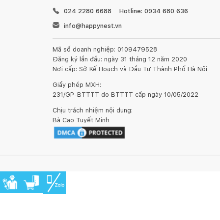
Bộ sản phẩm Kugleask có 3 màu dễ dàng lựa chọn ph
024 2280 6688
Hotline: 0934 680 636
Ngoài chức năng tăng giá trị thẩm mỹ, gối trang trí
info@happynest.vn
cho sofa. Mua ngay sản phẩm chất lượng được đảm b
thất phong cách Bắc Âu đến từ Đan Mạch. Tại JYSK 
Mã số doanh nghiệp: 0109479528
liệu, mẫu mã để bạn có thể lựa chọn được sản phẩm
Đăng ký lần đầu: ngày 31 tháng 12 năm 2020
kênh bán hàng online vận hành ổn định, đội ngũ chă
Nơi cấp: Sở Kế Hoạch và Đầu Tư Thành Phố Hà Nội
yên tâm khi mua sắm.
Giấy phép MXH:
231/GP-BTTTT do BTTTT cấp ngày 10/05/2022
Chịu trách nhiệm nội dung:
Bà Cao Tuyết Minh