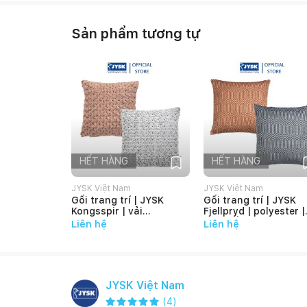
Sản phẩm tương tự
HẾT HÀNG
HẾT HÀNG
JYSK Việt Nam
JYSK Việt Nam
Gối trang trí | JYSK
Gối trang trí | JYSK
Kongsspir | vải
Fjellpryd | polyester |
polyester dạ | màu
cam đất/xanh |
Liên hệ
Liên hệ
hồng/xám | D45xR45cm
45x45cm
JYSK Việt Nam
(
4
)