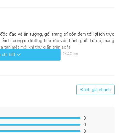
ộc đáo và ấn tượng, gối trang trí còn đem tới lợi ích trực
điểm bị cong do không tiếp xúc với thành ghế. Từ đó, mang
a tan mệt mỏi khi thư giãn trên sofa
olyester | xanh dương đậm/cam | DK40cm
chi tiết
Đánh giá nhanh
0
0
0