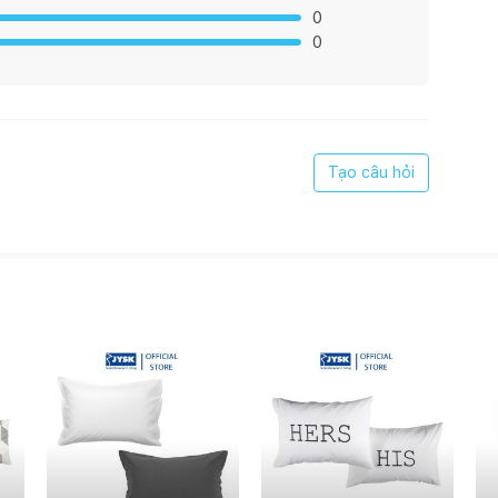
0
0
Tạo câu hỏi