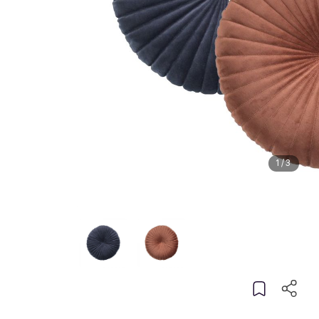
1
/
3