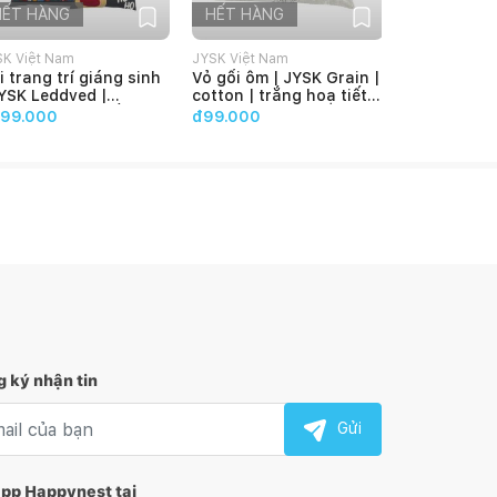
HẾT HÀNG
HẾT HÀNG
HẾT HÀN
SK Việt Nam
JYSK Việt Nam
JYSK Việt Na
i trang trí giáng sinh
Vỏ gối ôm | JYSK Grain |
Gối trang tr
JYSK Leddved |
cotton | trắng hoạ tiết
Lotus | giả 
lyester | hoạ tiết
xám | 18x80 cm
R50xD50c
99.000
đ99.000
đ349.000
iều màu | 45x45cm
 ký nhận tin
l nhận tin
Gửi
app Happynest tại