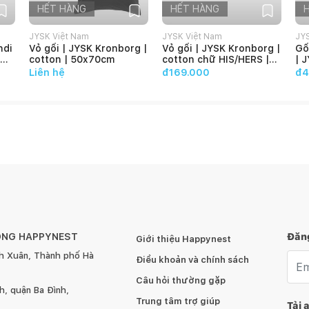
HẾT HÀNG
HẾT HÀNG
JYSK Việt Nam
JYSK Việt Nam
JY
ndi
Vỏ gối | JYSK Kronborg |
Vỏ gối | JYSK Kronborg |
Gố
cotton | 50x70cm
cotton chữ HIS/HERS |
| 
50x70cm
po
Liên hệ
đ169.000
đ4
nh
y - OEKO-TEX 100 an toàn sức khỏe và môi trường, không
đơn giản, chất liệu không bị đổ lông, mềm mại và bền màu.
oặc vệ sinh
ua quá trình công nghệ kháng bám bụi bẩn và chống nấm
thẩm mỹ mới, gối trang trí Kugleask còn làm điểm tựa,
ÔNG HAPPYNEST
Đăng
i ngồi sofa trong thời gian dài
Giới thiệu Happynest
 tiết cân xứng, thích hợp làm sản phẩm trang trí sofa
h Xuân, Thành phố Hà
Emai
Điều khoản và chính sách
ối nằm, ... ở nhà riêng hoặc homstay, khách sạn, quán
Câu hỏi thường gặp
, quận Ba Đình,
sk
Trung tâm trợ giúp
Tải 