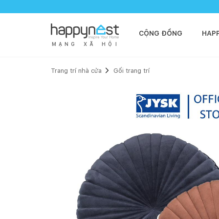
CỘNG ĐỒNG
HAP
M
Ạ
N
G
X
Ã
H
Ộ
I
Trang trí nhà cửa
Gối trang trí