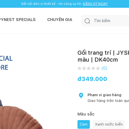
Kết nối đơn vị thiết kế - thi công uy tín.
ĐĂNG KÝ NGAY!
PYNEST SPECIALS
CHUYÊN GIA
Gối trang trí | JY
màu | DK40cm
(
0
)
đ
349.000
Phạm vi giao hàng
Giao hàng trên toàn qu
Màu sắc
Cam
Xanh nước biển