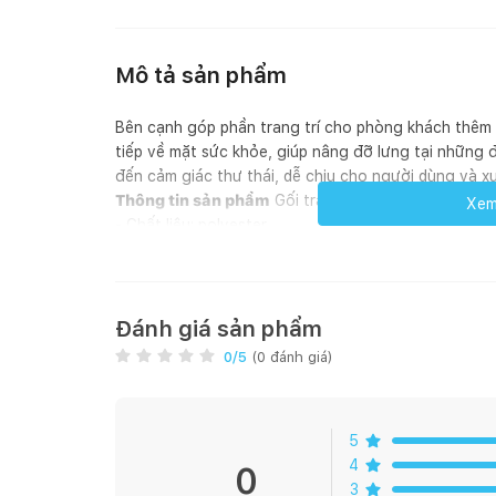
Mô tả sản phẩm
Bên cạnh góp phần trang trí cho phòng khách thêm đ
tiếp về mặt sức khỏe, giúp nâng đỡ lưng tại những 
đến cảm giác thư thái, dễ chịu cho người dùng và xu
Thông tin sản phẩm
Gối trang trí | KUGLEASK | p
Xem 
- Chất liệu: polyester
- Kích thước: đường kính 40cm
- Màu sắc: xanh dương đậm; cam
Đánh giá sản phẩm
0
/5
(
0
đánh giá)
5
4
0
3