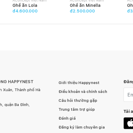
AConcept Việt Nam
AConcept Việt Nam
AC
Ghế ăn Lola
Ghế ăn Minella
Gh
đ4.600.000
đ2.500.000
đ3
ÔNG HAPPYNEST
Đăng
Giới thiệu Happynest
h Xuân, Thành phố Hà
Emai
Điều khoản và chính sách
Câu hỏi thường gặp
, quận Ba Đình,
Trung tâm trợ giúp
Tải 
Đánh giá
Đăng ký làm chuyên gia