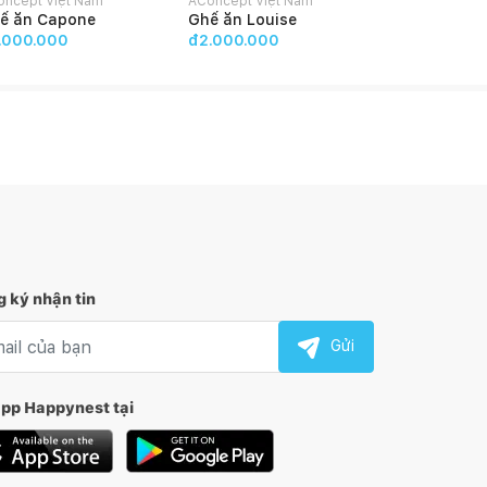
oncept Việt Nam
AConcept Việt Nam
AConcept Việ
ế ăn Capone
Ghế ăn Louise
Ghế ăn Eris
.000.000
đ2.000.000
đ2.800.00
 ký nhận tin
l nhận tin
Gửi
app Happynest tại