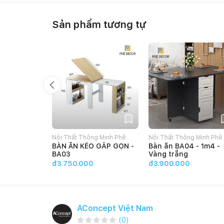
Sản phẩm tương tự
Nội Thất Thông Minh Phê
Nội Thất Thông Minh Phê
BÀN ĂN KÉO GẤP GỌN -
Bàn ăn BA04 - 1m4 -
Décor
Décor
BA03
Vàng trắng
đ3.750.000
đ3.900.000
AConcept Việt Nam
(
0
)