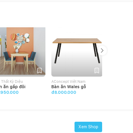
HẾT HÀN
 Thất Kỳ Diệu
AConcept Việt Nam
Moho
n ăn gấp đôi
Bàn ăn Wales gỗ
Bàn Ăn Gỗ 
Nhiên MOHO
.950.000
đ8.000.000
1m6 Màu N
đ3.490.00
Xem Shop