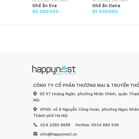
AConcept Việt Nam
AConcept Việt Nam
Ghế ăn Eva
Ghế ăn Dana
đ2.500.000
đ1.500.000
CÔNG TY CỔ PHẦN THƯƠNG MẠI & TRUYỀN TH
Số 97 Hoàng Ngân, phường Nhân Chính, quận Than
Nội
VPGD: số 6 Nguyễn Công Hoan, phường Ngọc Khánh
Thành phố Hà Nội
024 2280 6688
Hotline: 0934 680 636
info@happynest.vn