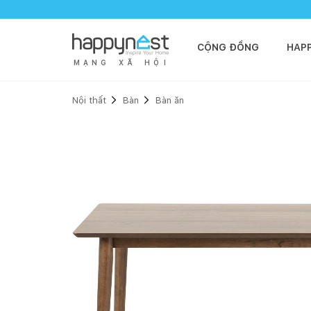
CỘNG ĐỒNG
HAP
M
Ạ
N
G
X
Ã
H
Ộ
I
Nội thất
Bàn
Bàn ăn