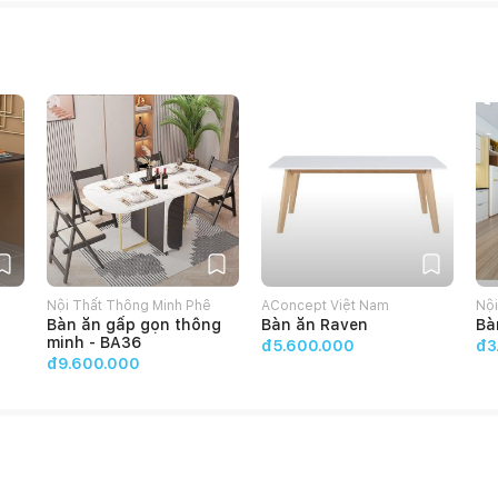
Nội Thất Thông Minh Phê
AConcept Việt Nam
Nội
Bàn ăn gấp gọn thông
Bàn ăn Raven
Bà
Décor
minh - BA36
đ5.600.000
đ3
đ9.600.000