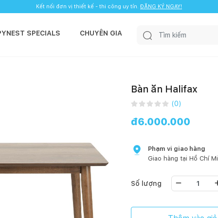
Kết nối đơn vị thiết kế - thi công uy tín.
ĐĂNG KÝ NGAY!
PYNEST SPECIALS
CHUYÊN GIA
Bàn ăn Halifax
(
0
)
đ
6.000.000
Phạm vi giao hàng
Giao hàng tại
Hồ Chí M
Số lượng