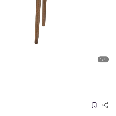
1
/
2