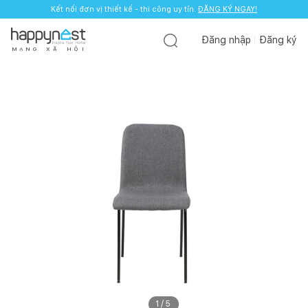
Kết nối đơn vị thiết kế - thi công uy tín.
ĐĂNG KÝ NGAY!
Đăng nhập
Đăng ký
M
Ạ
N
G
X
Ã
H
Ộ
I
1
/
5