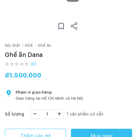
Nội thất
Ghế
Ghế ăn
Ghế ăn Dana
(
0
)
đ
1.500.000
Phạm vi giao hàng
Giao hàng tại
Hồ Chí Minh
và Hà Nội
Số lượng
1
sản phẩm có sẵn
Thêm vào giỏ
Mua ngay