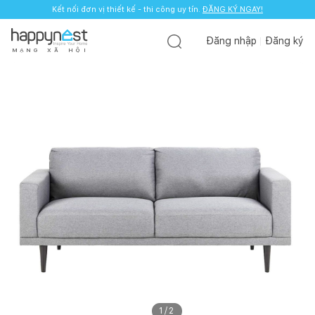
Kết nối đơn vị thiết kế - thi công uy tín.
ĐĂNG KÝ NGAY!
Đăng nhập
Đăng ký
M
Ạ
N
G
X
Ã
H
Ộ
I
1
/
2