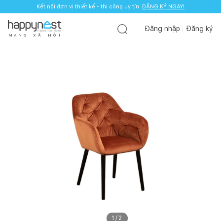
Kết nối đơn vị thiết kế - thi công uy tín.
ĐĂNG KÝ NGAY!
Đăng nhập
Đăng ký
M
Ạ
N
G
X
Ã
H
Ộ
I
1
/
2