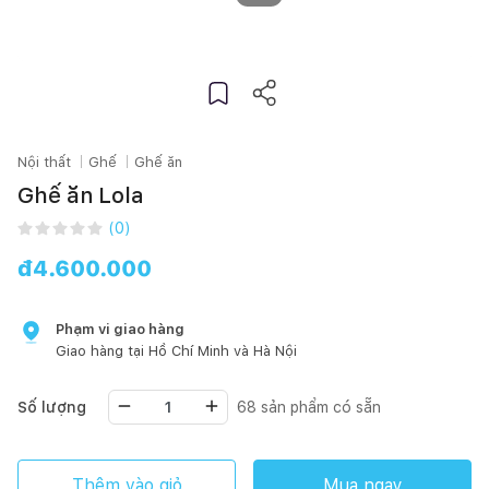
Nội thất
Ghế
Ghế ăn
Ghế ăn Lola
(
0
)
đ
4.600.000
Phạm vi giao hàng
Giao hàng tại
Hồ Chí Minh
và Hà Nội
Số lượng
68
sản phẩm có sẵn
Thêm vào giỏ
Mua ngay