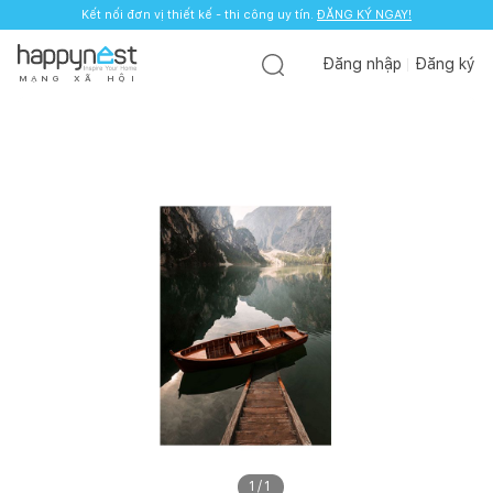
Kết nối đơn vị thiết kế - thi công uy tín.
ĐĂNG KÝ NGAY!
Đăng nhập
Đăng ký
M
Ạ
N
G
X
Ã
H
Ộ
I
1
/
1