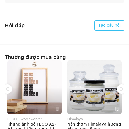
Hỏi đáp
Tạo câu hỏi
Thường được mua cùng
FEGO - Woodworker
Himalaya
Khung ảnh gỗ FEGO A2-
Nến thơm Himalaya hương
A3 treo tường trang trí
Mahogany Shea