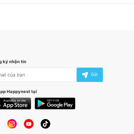
 ký nhận tin
l nhận tin
Gửi
app Happynest tại