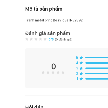
Mô tả sản phẩm
Tranh metal print Be in love IN32892
Đánh giá sản phẩm
0
/5
(
0
đánh giá)
5
4
0
3
2
1
Hỏi đáp