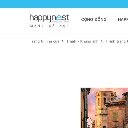
CỘNG ĐỒNG
HAP
M
Ạ
N
G
X
Ã
H
Ộ
I
Trang trí nhà cửa
Tranh - Khung ảnh
Tranh trang t