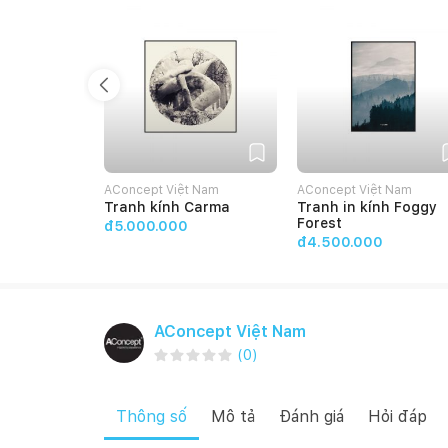
AConcept Việt Nam
AConcept Việt Nam
Tranh kính Carma
Tranh in kính Foggy
Forest
đ5.000.000
đ4.500.000
AConcept Việt Nam
(
0
)
Thông số
Mô tả
Đánh giá
Hỏi đáp