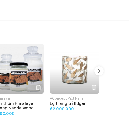
malaya
AConcept Việt Nam
Himalaya
n thơm Himalaya
Lọ trang trí Edgar
Nến thơm H
ơng Sandalwood
hương Mah
đ2.000.000
90.000
đ390.000