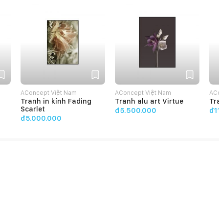
AConcept Việt Nam
AConcept Việt Nam
AC
Tranh in kính Fading
Tranh alu art Virtue
Tr
Scarlet
đ5.500.000
đ1
đ5.000.000