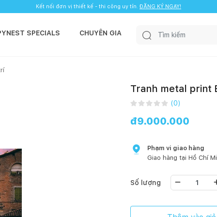
Kết nối đơn vị thiết kế - thi công uy tín.
ĐĂNG KÝ NGAY!
PYNEST SPECIALS
CHUYÊN GIA
rí
Tranh metal print 
(
0
)
đ
9.000.000
Phạm vi giao hàng
Giao hàng tại
Hồ Chí M
Số lượng