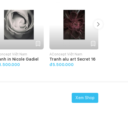
oncept Việt Nam
AConcept Việt Nam
AConcept Việ
anh in Nicole Gadiel
Tranh alu art Secret 16
Tranh alu a
Goldenpalm
1.500.000
đ5.500.000
đ5.500.00
Xem Shop