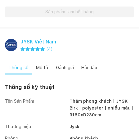
Sản phẩm tạm hết hàng
JYSK Việt Nam
(
4
)
Thông số
Mô tả
Đánh giá
Hỏi đáp
Thông số kỹ thuật
Tên Sản Phẩm
Thảm phòng khách | JYSK
Birk | polyester | nhiều màu |
R160xD230cm
Thương hiệu
Jysk
Phòng
Phòng khách