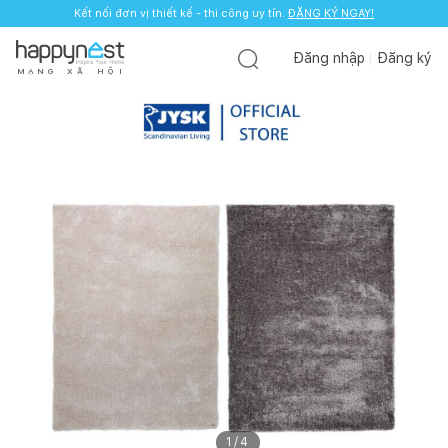
Kết nối đơn vị thiết kế - thi công uy tín.
ĐĂNG KÝ NGAY!
Đăng nhập
Đăng ký
M
Ạ
N
G
X
Ã
H
Ộ
I
1
/
4