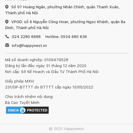
Thảm phòng khách BIRK chất lượng được được đảm bảo
Số 97 Hoàng Ngân, phường Nhân Chính, quận Thanh Xuân,
bởi
JYSK – Nhà cung cấp giải pháp trang trí và nội thất
Thành phố Hà Nội
phong cách Bắc Âu đến từ Đan Mạch.
Tại JYSK có nhiều sản
VPGD: số 6 Nguyễn Công Hoan, phường Ngọc Khánh, quận Ba
phẩm gia dụng với đa dạng chủng loại, chất liệu, mẫu mã để
Đình, Thành phố Hà Nội
bạn có thể lựa chọn được sản phẩm phù hợp với nhu cầu. Với
hệ thống chuỗi cửa hàng cùng kênh bán hàng online vận hành
024 2280 6688
Hotline: 0934 680 636
ổn định, đội ngũ chăm sóc khách hàng thân thiện, JYSK sẽ
info@happynest.vn
giúp bạn hài lòng và yên tâm khi mua sắm.
Mã số doanh nghiệp: 0109479528
Đăng ký lần đầu: ngày 31 tháng 12 năm 2020
Nơi cấp: Sở Kế Hoạch và Đầu Tư Thành Phố Hà Nội
Giấy phép MXH:
231/GP-BTTTT do BTTTT cấp ngày 10/05/2022
Chịu trách nhiệm nội dung:
Bà Cao Tuyết Minh
© 2021 Happynest