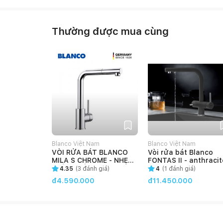
Thường được mua cùng
Blanco Việt Nam
Blanco Việt Nam
VÒI RỬA BÁT BLANCO
Vòi rửa bát Blanco
MILA S CHROME - NHẸ
FONTAS II - anthracit
NHÀNG VÀ LINH HOẠT
4.35
(
3
đánh giá)
4
(
1
đánh giá)
đ4.590.000
đ11.450.000