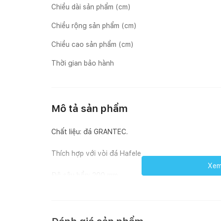
Chiều dài sản phẩm (cm)
Chiều rộng sản phẩm (cm)
Chiều cao sản phẩm (cm)
Thời gian bảo hành
Mô tả sản phẩm
Chất liệu: đá GRANTEC.
Thích hợp với vòi đá Hafele
Xem 
Độ sâu bồn: 200 mm
Độ dày: 12 mm.
Kích thước chậu: 860D x 500R mm.