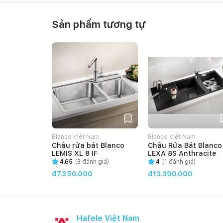
Sản phẩm tương tự
Blanco Việt Nam
Blanco Việt Nam
Chậu rửa bát Blanco
Chậu Rửa Bát Blanco
LEMIS XL 8 IF
LEXA 8S Anthracite
4.65
(
3
đánh giá)
4
(
1
đánh giá)
đ7.250.000
đ13.390.000
Hafele Việt Nam