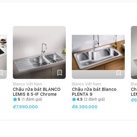
Blanco Việt Nam
Blanco Việt Nam
Bla
Chậu rửa bát BLANCO
Chậu rửa bát Blanco
Ch
LEMIS 8 S-IF Chrome
PLENTA 9
LE
5
(
1
đánh giá)
4.5
(
2
đánh giá)
đ6
đ7.990.000
đ8.390.000