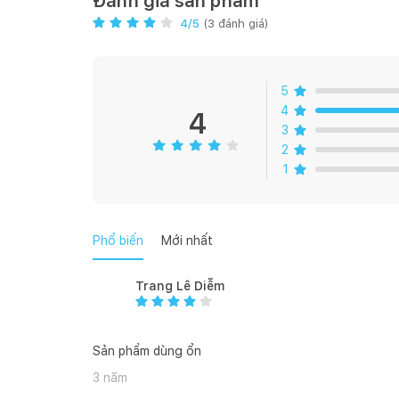
Đánh giá sản phẩm
4
/5
(
3
đánh giá)
Kích thước mỗi bồn: 360D x 430R mm.
Kích thước cắt đá: Lắp nổi 840D x 480R mm
5
4
Đóng gói: 1 bộ tiêu chuẩn (kèm siphon).
4
3
2
Kích thước tủ tối thiểu đề nghị: 90 cm
1
Phương thức lắp đặt: lắp nổi
Phổ biến
Mới nhất
Trang Lê Diễm
Sản phẩm dùng ổn
3 năm