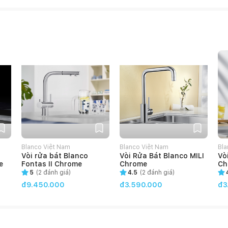
Blanco Việt Nam
Blanco Việt Nam
Bla
Vòi rửa bát Blanco
Vòi Rửa Bát Blanco MILI
Vò
e
Fontas II Chrome
Chrome
Ch
5
(
2
đánh giá)
4.5
(
2
đánh giá)
đ9.450.000
đ3.590.000
đ3