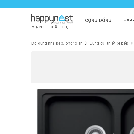
CỘNG ĐỒNG
HAP
M
Ạ
N
G
X
Ã
H
Ộ
I
Đồ dùng nhà bếp, phòng ăn
Dụng cụ, thiết bị bếp