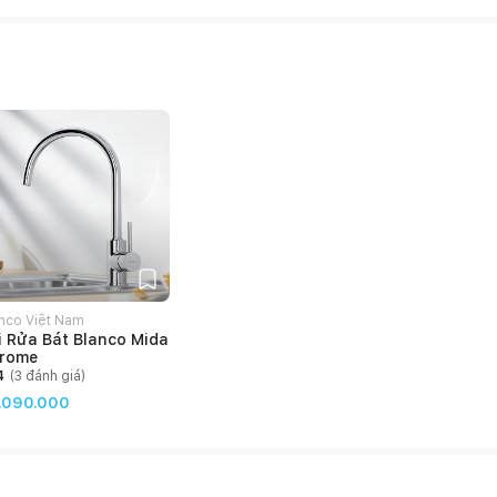
nco Việt Nam
i Rửa Bát Blanco Mida
rome
4
(
3
đánh giá)
.090.000