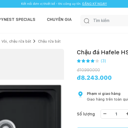
Kết nối đơn vị thiết kế - thi công uy tín.
ĐĂNG KÝ NGAY!
PYNEST SPECIALS
CHUYÊN GIA
Vòi, chậu rửa bát
Chậu rửa bát
Chậu đá Hafele H
(
3
)
đ
10.990.000
đ
8.243.000
Phạm vi giao hàng
Giao hàng trên toàn qu
Số lượng