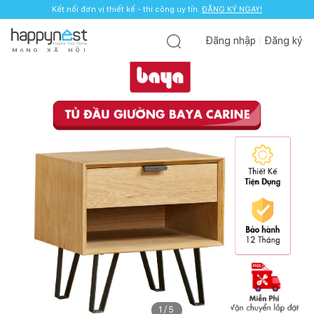
Kết nối đơn vị thiết kế - thi công uy tín.
ĐĂNG KÝ NGAY!
Đăng nhập
Đăng ký
M
Ạ
N
G
X
Ã
H
Ộ
I
1
/
5