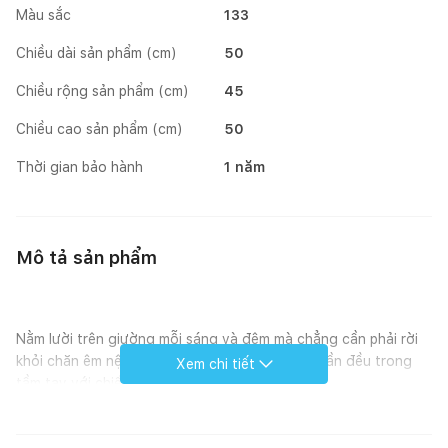
Màu sắc
133
Chiều dài sản phẩm (cm)
50
Chiều rộng sản phẩm (cm)
45
Chiều cao sản phẩm (cm)
50
Thời gian bảo hành
1 năm
Mô tả sản phẩm
Nằm lười trên giường mỗi sáng và đêm mà chẳng cần phải rời
khỏi chăn êm nệm ấm bởi tất cả những gì bạn cần đều trong
Xem chi tiết
tầm tay với chiếc bàn góc CARINE.
Gồm 1 ngăn kéo và 1 hộc, chiếc bàn góc có không gian lưu trữ