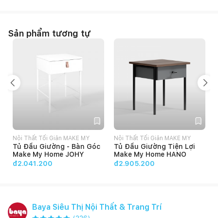
Sản phẩm tương tự
Nội Thất Tối Giản MAKE MY
Nội Thất Tối Giản MAKE MY
Tủ Đầu Giường - Bàn Góc
Tủ Đầu Giường Tiện Lợi
HOME
HOME
Make My Home JOHY
Make My Home HANO
đ2.041.200
đ2.905.200
Baya Siêu Thị Nội Thất & Trang Trí