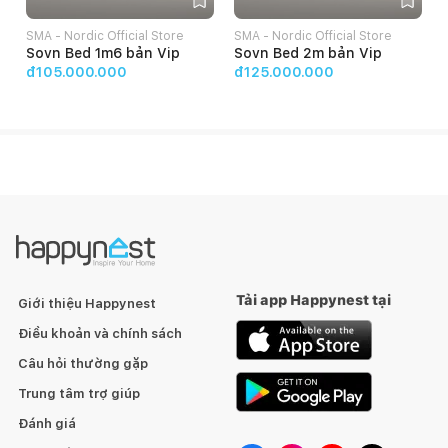
SMA - Nordic Official Store
SMA - Nordic Official Store
S
Sovn Bed 1m6 bản Vip
Sovn Bed 2m bản Vip
đ105.000.000
đ125.000.000
Tải app Happynest tại
Giới thiệu Happynest
Điều khoản và chính sách
Câu hỏi thường gặp
Trung tâm trợ giúp
Đánh giá