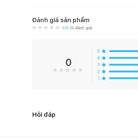
Điện áp: 220V/50-60Hz
Đánh giá sản phẩm
Màu ánh sáng: 3000K/4000K/5000K
0
/5
(
0
đánh giá)
Quang thông: 900-1000 lm
5
Góc chiếu: 24º
4
0
3
Tuổi thọ (giờ): 25000 (L70)
2
1
Kích thước (DxHxL) mm: 90x180x140 mm
Ưu điểm của Đèn LED Tracklight 20W
- Nguồn sáng LED chất lượng cao, độ tin cậy, tuổi 
Hỏi đáp
- Thân đèn làm bằng nhôm đúc, chống ăn mòn, chố
- Sử dụng thấu kính quang học để tạo hiệu quả cao