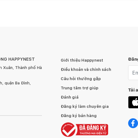
hoàn màu Ra = 80.
ÔNG HAPPYNEST
Đăng
Giới thiệu Happynest
ảo dưỡng
h Xuân, Thành phố Hà
Emai
Điều khoản và chính sách
trường xung quanh
Câu hỏi thường gặp
, quận Ba Đình,
Trung tâm trợ giúp
Tải 
Đánh giá
 các cửa hàng thời trang, siêu thị, trung tâm thương mại,
Đăng ký làm chuyên gia
iện hành. Tuy nhiên tuỳ vào từng loại sản phẩm hoặc
Đăng ký bán hàng
 thêm chi phí khác như phí vận chuyển, phụ phí hàng cồng