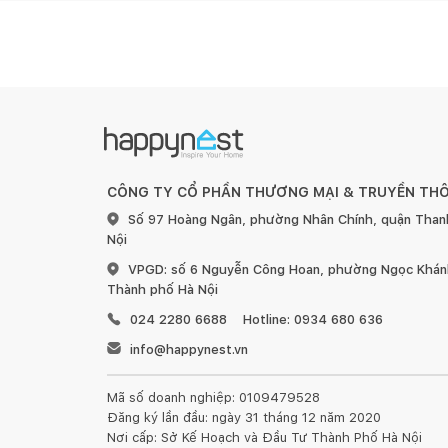
- Góc mở đèn: 24 độ
- Kết cấu linh hoạt, phù hợp chiếu sáng điểm
- Chất lượng ánh sáng trung thực, tự nhiên, chỉ số 
Tư vấn sử dụng
CÔNG TY CỔ PHẦN THƯƠNG MẠI & TRUYỀN TH
- Tuổi thọ dài, giảm tần suất và chi phí thay thế, b
Số 97 Hoàng Ngân, phường Nhân Chính, quận Than
Nội
- Ít phát nhiệt, không làm nóng bề mặt đèn và môi 
VPGD: số 6 Nguyễn Công Hoan, phường Ngọc Khánh
Thành phố Hà Nội
Ứng dụng
024 2280 6688
Hotline: 0934 680 636
- Là giải pháp tối ưu cho chiếu sáng điểm, rọi trong
info@happynest.vn
Giá sản phẩm trên Tiki đã bao gồm thuế theo luật h
phương thức, địa chỉ giao hàng mà có thể phát sinh
Mã số doanh nghiệp: 0109479528
kềnh, .....
Đăng ký lần đầu: ngày 31 tháng 12 năm 2020
Nơi cấp: Sở Kế Hoạch và Đầu Tư Thành Phố Hà Nội