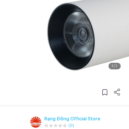
1
/
1
Rạng Đông Official Store
(
0
)