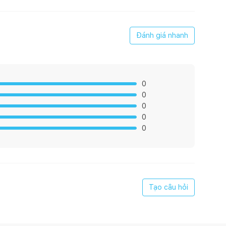
Đánh giá nhanh
0
0
0
0
0
thọ cao
Tạo câu hỏi
ng oxy hóa
 nhất trong chiếu sáng