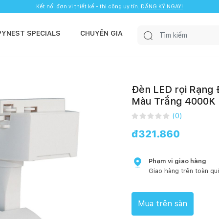
Kết nối đơn vị thiết kế - thi công uy tín.
ĐĂNG KÝ NGAY!
PYNEST SPECIALS
CHUYÊN GIA
Đèn LED rọi Rạng
Màu Trắng 4000K
(
0
)
đ
321.860
Phạm vi giao hàng
Giao hàng trên toàn qu
Mua trên sàn