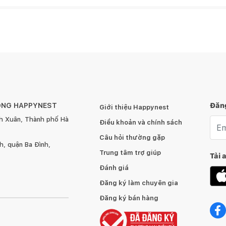
ÔNG HAPPYNEST
Đăng
Giới thiệu Happynest
h Xuân, Thành phố Hà
Emai
Điều khoản và chính sách
Câu hỏi thường gặp
, quận Ba Đình,
Trung tâm trợ giúp
Tải 
Đánh giá
Đăng ký làm chuyên gia
Đăng ký bán hàng
 JYSK – Nhà cung cấp giải pháp trang trí và nội thất
JYSK bạn có thể dễ dàng tìm thấy nhiều sản phẩm với đa