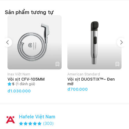
Sản phẩm tương tự
Inax Việt Nam
American Standard
Vòi xịt CFV-105MM
Vòi xịt DUOSTIX™– Đen
mờ
5
(
1
đánh giá)
đ700.000
đ1.030.000
Hafele Việt Nam
(
300
)