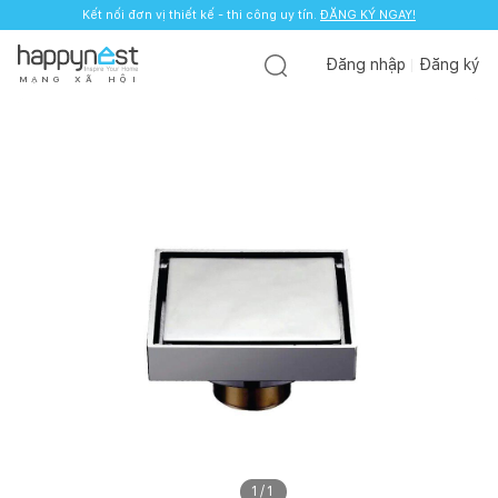
Kết nối đơn vị thiết kế - thi công uy tín.
ĐĂNG KÝ NGAY!
Đăng nhập
Đăng ký
M
Ạ
N
G
X
Ã
H
Ộ
I
1
/
1