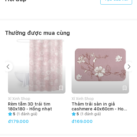
Thường được mua cùng
Xí Xinh Shop
Xí Xinh Shop
Rèm tắm 3D trái tim
Thảm trải sàn in giả
180x180 - Hồng nhạt
cashmere 40x60cm - Hoa
đào
5
(
1
đánh giá)
5
(
1
đánh giá)
đ179.000
đ169.000