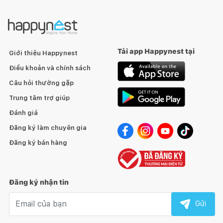
bán hàng online vận hành ổn định, đội ngũ chăm sóc khách
hàng thân thiện, JYSK sẽ giúp bạn hài lòng và yên tâm khi mua
sắm. Xem thêm sản phẩm nội thất - trang trí - gia dụng - chăn
ga gối đệm chất lượng với giá cả hợp lý
Tải app Happynest tại
Giới thiệu Happynest
Điều khoản và chính sách
Câu hỏi thường gặp
Trung tâm trợ giúp
Đánh giá
Đăng ký làm chuyên gia
Đăng ký bán hàng
Đăng ký nhận tin
Email nhận tin
Gửi