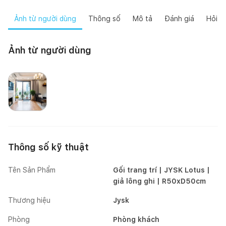
Ảnh từ người dùng
Thông số
Mô tả
Đánh giá
Hỏi đ
Ảnh từ người dùng
Happynest
Thông số kỹ thuật
Tên Sản Phẩm
Gối trang trí | JYSK Lotus |
giả lông ghi | R50xD50cm
Thương hiệu
Jysk
Phòng
Phòng khách