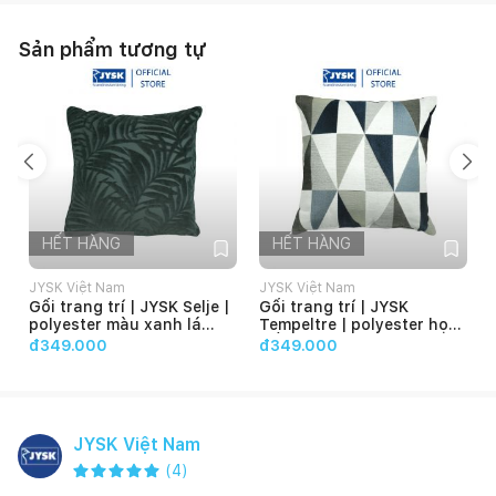
Sản phẩm tương tự
HẾT HÀNG
HẾT HÀNG
JYSK Việt Nam
JYSK Việt Nam
Gối trang trí | JYSK Selje |
Gối trang trí | JYSK
polyester màu xanh lá
Tempeltre | polyester họa
đậm | 45x45cm
tiết tam giác màu
đ349.000
đ349.000
xanh/xám | 45x45cm
JYSK Việt Nam
(
4
)