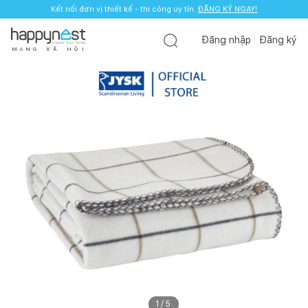
Kết nối đơn vị thiết kế - thi công uy tín.
ĐĂNG KÝ NGAY!
Đăng nhập
Đăng ký
M
Ạ
N
G
X
Ã
H
Ộ
I
1
/
5