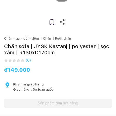
Chăn - ga - gối - đệm
Chăn
Ruột chăn
Chăn sofa | JYSK Kastanj | polyester | sọc
xám | R130xD170cm
(
0
)
đ
149.000
Phạm vi giao hàng
Giao hàng trên toàn quốc
Sản phẩm tạm hết hàng