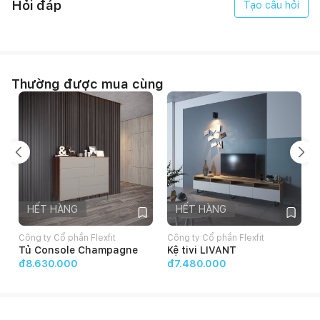
Hỏi đáp
Tạo câu hỏi
Thường được mua cùng
HẾT HÀNG
HẾT HÀNG
Công ty Cổ phần Flexfit
Công ty Cổ phần Flexfit
C
Tủ Console Champagne
Kệ tivi LIVANT
đ8.630.000
đ7.480.000