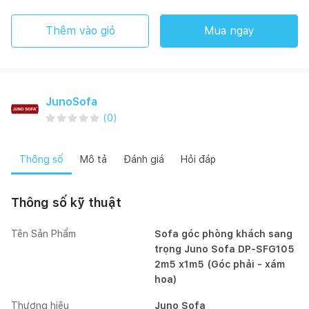
Thêm vào giỏ
Mua ngay
JunoSofa
(
0
)
Thông số
Mô tả
Đánh giá
Hỏi đáp
Thông số kỹ thuật
Tên Sản Phẩm
Sofa góc phòng khách sang
trọng Juno Sofa DP-SFG105
2m5 x1m5 (Góc phải - xám
hoa)
Thương hiệu
Juno Sofa