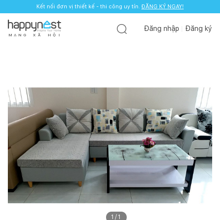
Kết nối đơn vị thiết kế - thi công uy tín.
ĐĂNG KÝ NGAY!
Đăng nhập
Đăng ký
M
Ạ
N
G
X
Ã
H
Ộ
I
1
/
1