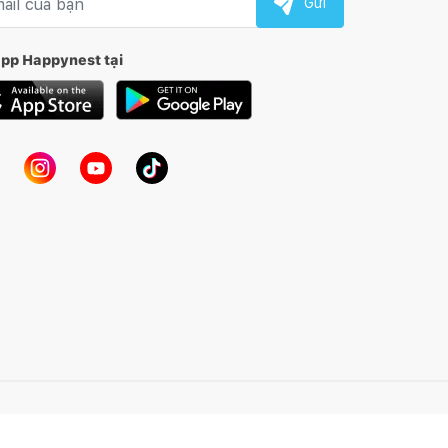
Gửi
app Happynest tại