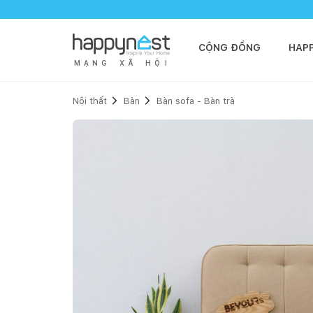
CỘNG ĐỒNG
HAP
M
Ạ
N
G
X
Ã
H
Ộ
I
Nội thất
Bàn
Bàn sofa - Bàn trà