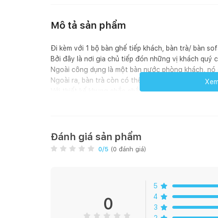
Mô tả sản phẩm
Đi kèm với 1 bộ bàn ghế tiếp khách, bàn trà/ bàn s
Bởi đây là nơi gia chủ tiếp đón những vị khách quý 
Ngoài công dụng là một bàn nước phòng khách, nó cò
Ngoài ra, bàn trà còn có thể là bàn làm việc, bàn họ
Xem 
Với thiết kế khung chắc chắn từ gỗ tự nhiên, và ph
sự lựa chọn hoàn hảo với đầy đủ chức năng, và tiện
gian
Bàn Trà Sofa Bằng Gỗ Chân Gập B Table BEYOU
Đánh giá sản phẩm
0
/5
(
0
đánh giá)
THÔNG SỐ:
5
-
Kích thước size S: 90 x 50 x 32 cm (Dài x Rộng X 
4
0
3