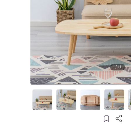
1
/
11