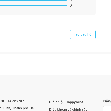
0
0
Cao)
Tạo câu hỏi
ÔNG HAPPYNEST
Đăng
Giới thiệu Happynest
h Xuân, Thành phố Hà
Emai
Điều khoản và chính sách