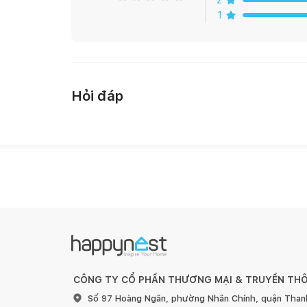
2
1
- Kích thước size L: 110 x 50 x 32 cm (Dài x Rộng x 
- Chất liệu: Gỗ MDF - Chân gỗ cao su.
Hỏi đáp
- Màu sắc: Trắng
- Xuất xứ: Việt Nam - Hàng xuất khẩu.
- Mẫu mã thiết kế: Hàn Quốc
CÔNG TY CỔ PHẦN THƯƠNG MẠI & TRUYỀN TH
Số 97 Hoàng Ngân, phường Nhân Chính, quận Than