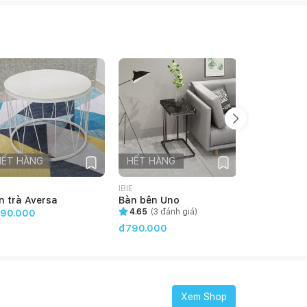
HẾT HÀNG
HẾT HÀNG
HẾT HÀN
E
IBIE
IBIE
n trà Aversa
Bàn bên Uno
Bàn trà Anz
4.65
(
3
đánh giá)
90.000
đ3.490.00
đ790.000
Xem Shop