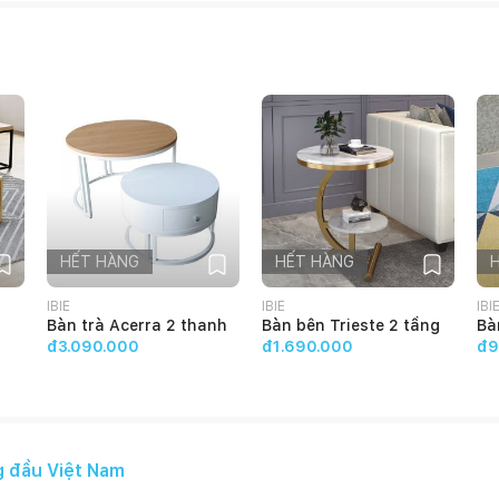
HẾT HÀNG
HẾT HÀNG
IBIE
IBIE
IBI
Bàn trà Acerra 2 thanh
Bàn bên Trieste 2 tầng
Bà
đ3.090.000
đ1.690.000
đ9
g đầu Việt Nam