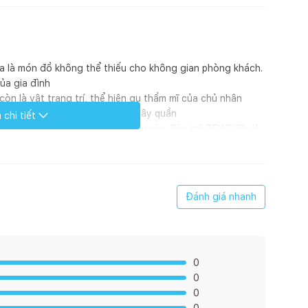
ofa là món đồ không thể thiếu cho không gian phòng khách.
của gia đình
n là vật trang trí, thể hiện gu thẩm mĩ của chủ nhân
c, bàn ăn hay nơi cả gia đình quây quần
chi tiết
ần chân có khớp gập với chốt an toàn. Bàn trà BEYOURs là
 ích hơn khi có thể gập gọn nhằm tiết kiệm tối đa không
Rs
Đánh giá nhanh
0
Cao)
0
0