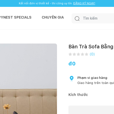
Kết nối đơn vị thiết kế - thi công uy tín.
ĐĂNG KÝ NGAY!
PYNEST SPECIALS
CHUYÊN GIA
Bàn Trà Sofa Bằn
(
0
)
đ
0
Phạm vi giao hàng
Giao hàng trên toàn qu
Kích thước