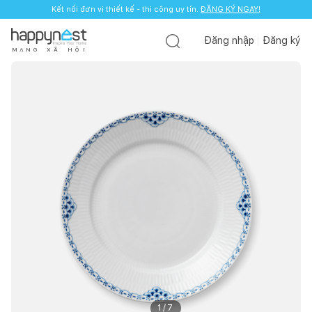
Kết nối đơn vị thiết kế - thi công uy tín.
ĐĂNG KÝ NGAY!
Đăng nhập
Đăng ký
M
Ạ
N
G
X
Ã
H
Ộ
I
1
/
7