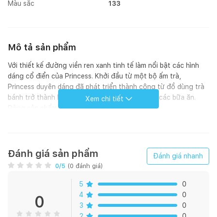
Màu sắc
133
Mô tả sản phẩm
Với thiết kế đường viền ren xanh tinh tế làm nổi bật các hình
dáng cổ điển của Princess. Khởi đầu từ một bộ ấm trà,
Princess duyên dáng đã phát triển thành công từ đồ dùng trà
bánh trở thành bộ dụng cụ hoàn hảo dùng cho các bữa ăn.
Xem chi tiết
Dòng sản phẩm ra đời từ năm 1978.
Sản phẩm được sản xuất từ sứ cao cấp với thành phần: 50%
cao lanh, 25% fenspat và 25% thạch anh.
Họa tiết sản phẩm được vẽ tay 100% bằng cọ từ các nghệ
nhân có tối thiểu 10 năm kinh nghiệm tại Royal Copenhagen,
Đánh giá sản phẩm
Đánh giá nhanh
các họa tiết được vẽ dưới men, trải qua nhiều lần nung để
0
/5
(
0
đánh giá)
hoàn thiện và thành phẩm là lớp men trong suốt bảo vệ màu
sắc của từng nét vẽ.
5
0
Sản phẩm đem lại vẻ sang trọng và phong cách cho bàn,
4
0
0
phòng ăn của mỗi gia đình.
3
0
2
0