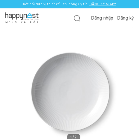
Kết nối đơn vị thiết kế - thi công uy tín.
ĐĂNG KÝ NGAY!
Đăng nhập
Đăng ký
M
Ạ
N
G
X
Ã
H
Ộ
I
1
/
2