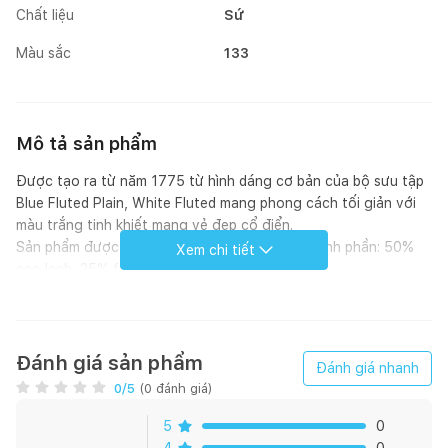
Chất liệu
Sứ
Màu sắc
133
Mô tả sản phẩm
Được tạo ra từ năm 1775 từ hình dáng cơ bản của bộ sưu tập
Blue Fluted Plain, White Fluted mang phong cách tối giản với
màu trắng tinh khiết mang vẻ đẹp cổ điển.
Sản phẩm được sản xuất từ sứ cao cấp với thành phần: 50%
Xem chi tiết
cao lanh, 25% fenspat và 25% thạch anh.
Họa tiết sản phẩm được vẽ tay 100% bằng cọ từ các nghệ
nhân có tối thiểu 10 năm kinh nghiệm tại Royal Copenhagen,
các họa tiết được vẽ dưới men, trải qua nhiều lần nung để
hoàn thiện và thành phẩm là lớp men trong suốt bảo vệ màu
Đánh giá sản phẩm
Đánh giá nhanh
sắc của từng nét vẽ.
0
/5
(
0
đánh giá)
Sản phẩm đem lại vẻ sang trọng và phong cách cho bàn,
phòng ăn của mỗi gia đình.
5
0
Kích thước: 19x19x2cm
4
0