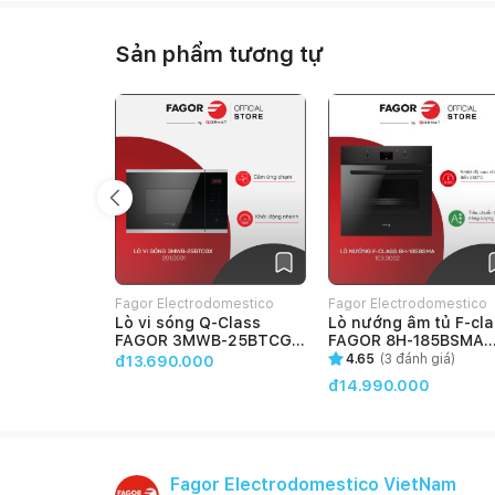
Sản phẩm tương tự
Fagor Electrodomestico
Fagor Electrodomestico
Lò vi sóng Q-Class
Lò nướng âm tủ F-cla
VietNam
VietNam
FAGOR 3MWB-25BTCGX
FAGOR 8H-185BSMA
(201.0001)
(103.0002)
4.65
(
3
đánh giá)
đ13.690.000
đ14.990.000
Fagor Electrodomestico VietNam