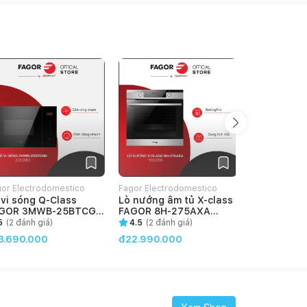
or Electrodomestico
Fagor Electrodomestico
Fagor Electr
 vi sóng Q-Class
Lò nướng âm tủ X-class
Bếp từ 2 v
etNam
VietNam
VietNam
GOR 3MWB-25BTCGN
FAGOR 8H-275AXA
FAGOR 3IF-
02.0001)
(101.0003)
(300.0004)
5
(
2
đánh giá)
4.5
(
2
đánh giá)
5
(
1
đánh g
3.690.000
đ22.990.000
đ18.990.0