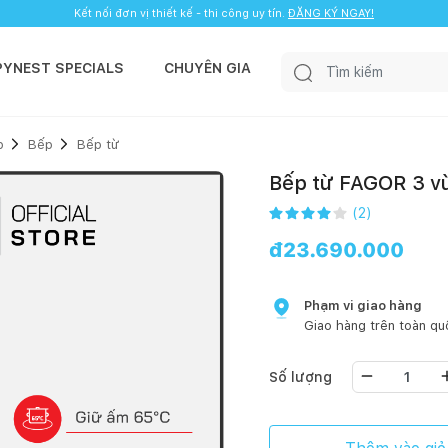
Kết nối đơn vị thiết kế - thi công uy tín.
ĐĂNG KÝ NGAY!
PYNEST SPECIALS
CHUYÊN GIA
p
Bếp
Bếp từ
Bếp từ FAGOR 3 v
(
2
)
đ
23.690.000
Phạm vi giao hàng
Giao hàng trên toàn qu
Số lượng