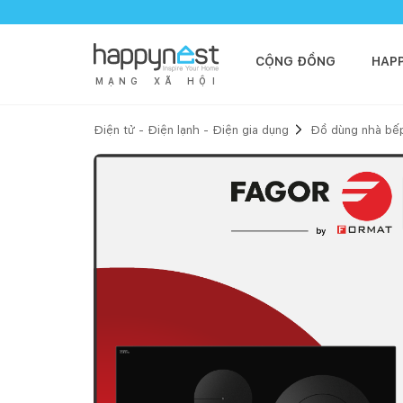
CỘNG ĐỒNG
HAP
M
Ạ
N
G
X
Ã
H
Ộ
I
Điện tử - Điện lạnh - Điện gia dụng
Đồ dùng nhà bế