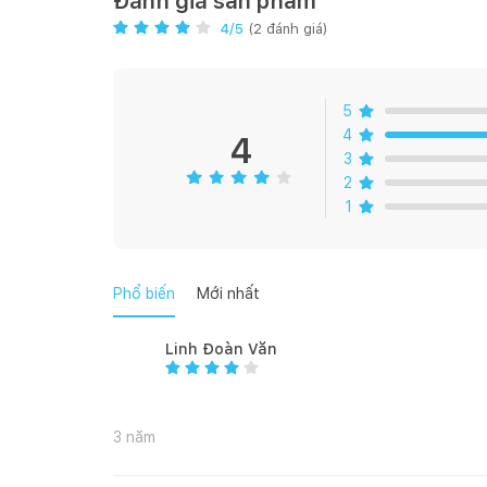
Đánh giá sản phẩm
Số lượng mức nhiệt: 9
4
/5
(
2
đánh giá)
Tự động nhận diện nồi/chảo
Hẹn giờ
Báo hẹn giờ
5
Nhận diện nồi/chảo nhỏ
4
Giữ ấm 65°C
4
3
2
AN TOÀN
1
Báo hiệu quá nhiệt
Báo nhiệt dư
Khoá trẻ em
Báo hiệu chống tràn
Phổ biến
Mới nhất
Giới hạn thời gian hoạt động
Giới hạn nhiệt độ
Linh Đoàn Văn
THÔNG TIN KỸ THUẬT
Tổng công suất: 7.4kW
Vùng trái ở trên: 21cm - 2/3kW
3 năm
Vùng trái ở dưới: 16cm - 1.2/1.4kW
Vùng phải ở trên: 29cm - 2.6/3.7kW