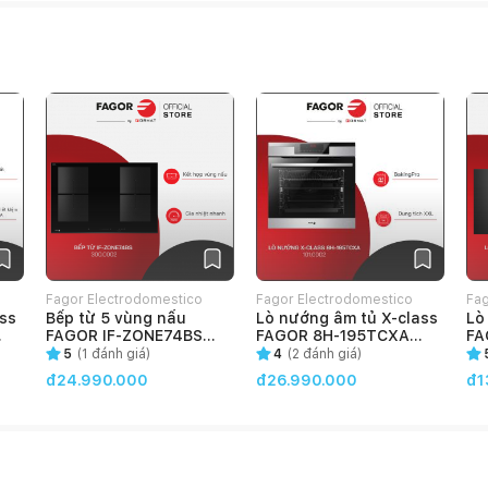
Fagor Electrodomestico
Fagor Electrodomestico
Fag
ss
Bếp từ 5 vùng nấu
Lò nướng âm tủ X-class
Lò
VietNam
VietNam
Vi
FAGOR IF-ZONE74BS
FAGOR 8H-195TCXA
FA
(300.0002)
(101.0002)
(2
5
(
1
đánh giá)
4
(
2
đánh giá)
đ24.990.000
đ26.990.000
đ1