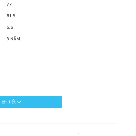
77
51.8
5.5
3 NĂM
chi tiết