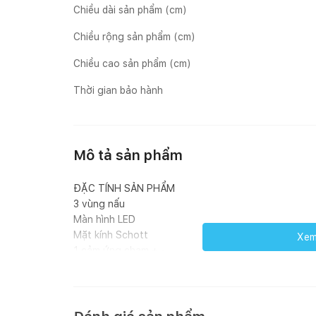
Chiều dài sản phẩm (cm)
Chiều rộng sản phẩm (cm)
Chiều cao sản phẩm (cm)
Thời gian bảo hành
Mô tả sản phẩm
ĐẶC TÍNH SẢN PHẨM
3 vùng nấu
Màn hình LED
Mặt kính Schott
Xem 
1 cảm ứng chạm + -
Vát cạnh trước
CHỨC NĂNG
3 vùng nấu có gia nhiệt nhanh