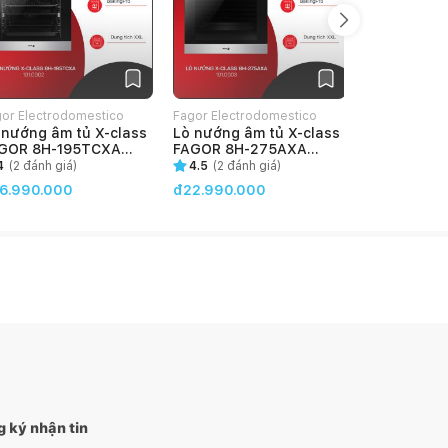
or Electrodomestico
Fagor Electrodomestico
Fagor Electr
 nướng âm tủ X-class
Lò nướng âm tủ X-class
Lò nướng â
etNam
VietNam
VietNam
GOR 8H-195TCXA
FAGOR 8H-275AXA
FAGOR 8H-
01.0002)
(101.0003)
(103.0002)
4
(
2
đánh giá)
4.5
(
2
đánh giá)
4.65
(
3
đán
6.990.000
đ22.990.000
đ14.990.0
 ký nhận tin