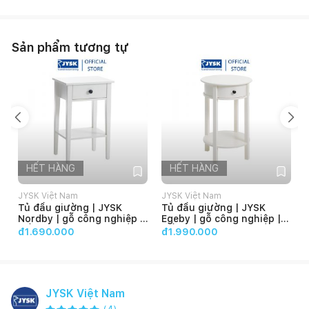
Sản phẩm tương tự
HẾT HÀNG
HẾT HÀNG
JYSK Việt Nam
JYSK Việt Nam
Tủ đầu giường | JYSK
Tủ đầu giường | JYSK
Nordby | gỗ công nghiệp |
Egeby | gỗ công nghiệp |
trắng | R42xS36xC65cm
trắng | DK40xC61cm
đ1.690.000
đ1.990.000
JYSK Việt Nam