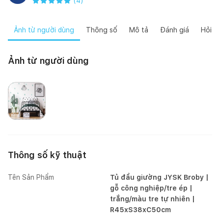
(
4
)
Ảnh từ người dùng
Thông số
Mô tả
Đánh giá
Hỏi đ
Ảnh từ người dùng
Mai Mốc
Thông số kỹ thuật
Tên Sản Phẩm
Tủ đầu giường JYSK Broby |
gỗ công nghiệp/tre ép |
trắng/màu tre tự nhiên |
R45xS38xC50cm