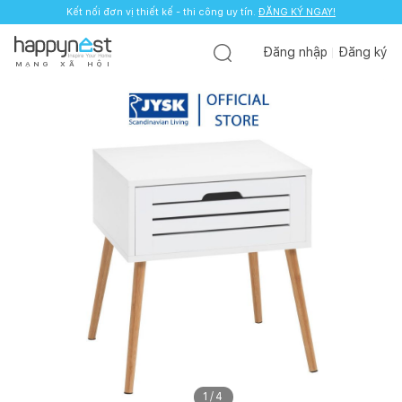
Kết nối đơn vị thiết kế - thi công uy tín.
ĐĂNG KÝ NGAY!
Đăng nhập
Đăng ký
M
Ạ
N
G
X
Ã
H
Ộ
I
1
/
4