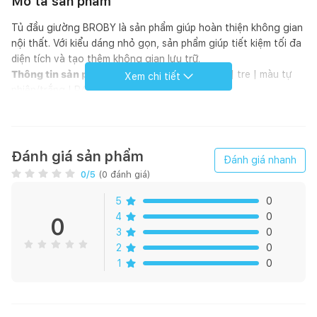
Mô tả sản phẩm
Tủ đầu giường BROBY là sản phẩm giúp hoàn thiện không gian
nội thất. Với kiểu dáng nhỏ gọn, sản phẩm giúp tiết kiệm tối đa
diện tích và tạo thêm không gian lưu trữ.
Thông tin sản phẩm:
Tủ đầu giường | BROBY | tre | màu tự
Xem chi tiết
nhiên/trắng | R45xS38xC50cm
- Chất liệu chính: MDF/tre/nhựa
- Kích thước: R45xC50xS38cm
- Kích thước đóng gói: R41xD50xC10cm
- Trọng lượng: 8.5kg
Đánh giá sản phẩm
Đánh giá nhanh
- Màu sắc: trắng/tự nhiên
0
/5
(
0
đánh giá)
5
0
4
0
0
3
0
2
0
1
0