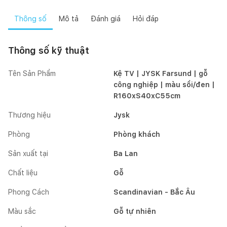
Thông số
Mô tả
Đánh giá
Hỏi đáp
Thông số kỹ thuật
Tên Sản Phẩm
Kệ TV | JYSK Farsund | gỗ
công nghiệp | màu sồi/đen |
R160xS40xC55cm
Thương hiệu
Jysk
Phòng
Phòng khách
Sản xuất tại
Ba Lan
Chất liệu
Gỗ
Phong Cách
Scandinavian - Bắc Âu
Màu sắc
Gỗ tự nhiên