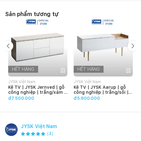
Sản phẩm tương tự
HẾT HÀNG
HẾT HÀNG
JYSK Việt Nam
JYSK Việt Nam
Kệ TV | JYSK Jernved | gỗ
Kệ TV | JYSK Aarup | gỗ
công nghiệp | trắng/xám |
công nghiệp | trắng/sồi |
R150xS45xC45cm
R148xS41xC49cm
đ7.500.000
đ5.900.000
JYSK Việt Nam
(
4
)