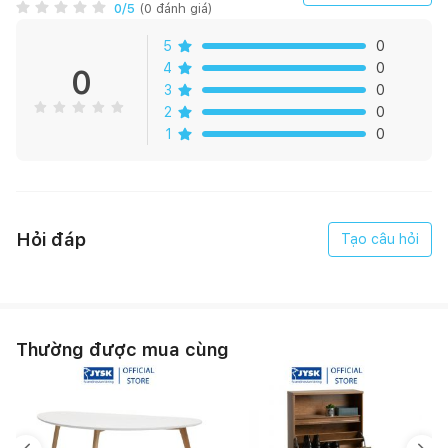
0
/5
(
0
đánh giá)
5
0
4
0
0
3
0
2
0
1
0
Hỏi đáp
Tạo câu hỏi
Thường được mua cùng
- Kết cấu:
+ Kệ TV FARSUND được làm từ gỗ công nghiệp HDF (High
Density Fiberboard) chống ẩm và chống trầy xước rất tốt. Ưu
điểm này khắc phục được hoàn toàn khuyết điểm của gỗ tự