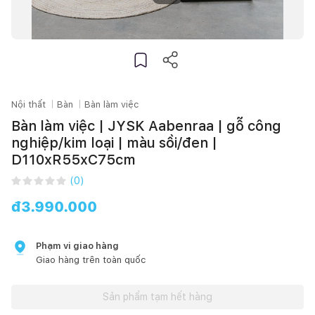
Nội thất
Bàn
Bàn làm việc
Bàn làm việc | JYSK Aabenraa | gỗ công
nghiệp/kim loại | màu sồi/đen |
D110xR55xC75cm
(
0
)
đ
3.990.000
Phạm vi giao hàng
Giao hàng trên toàn quốc
Sản phẩm tạm hết hàng