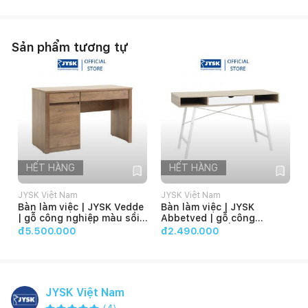
Sản phẩm tương tự
HẾT HÀNG
HẾT HÀNG
JYSK Việt Nam
JYSK Việt Nam
Bàn làm việc | JYSK Vedde
Bàn làm việc | JYSK
| gỗ công nghiệp màu sồi |
Abbetved | gỗ công
D120xR53x48cm
nghiệp màu sồi/trắng |
đ5.500.000
đ2.490.000
D120xR48xC76cm
JYSK Việt Nam