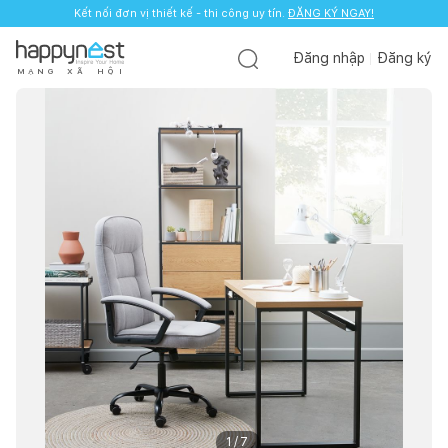
Kết nối đơn vị thiết kế - thi công uy tín.
ĐĂNG KÝ NGAY!
Đăng nhập
Đăng ký
M
Ạ
N
G
X
Ã
H
Ộ
I
1
/
7