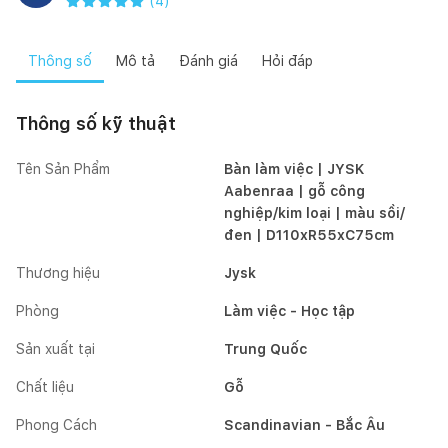
(
4
)
Thông số
Mô tả
Đánh giá
Hỏi đáp
Thông số kỹ thuật
Tên Sản Phẩm
Bàn làm việc | JYSK
Aabenraa | gỗ công
nghiệp/kim loại | màu sồi/
đen | D110xR55xC75cm
Thương hiệu
Jysk
Phòng
Làm việc - Học tập
Sản xuất tại
Trung Quốc
Chất liệu
Gỗ
Phong Cách
Scandinavian - Bắc Âu