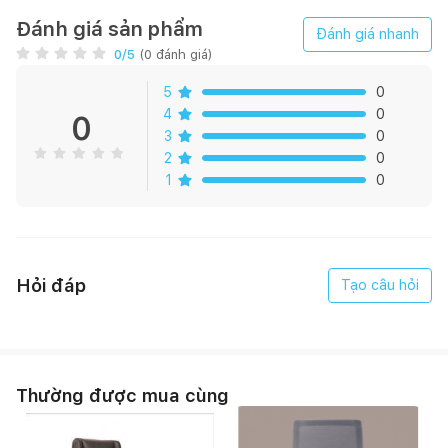
phòng, tạo cảm hứng mỗi khi bắt đầu công việc
Đánh giá sản phẩm
Đánh giá nhanh
0
/5
(
0
đánh giá)
5
0
4
0
0
3
0
2
0
1
0
Hỏi đáp
Tạo câu hỏi
Thường được mua cùng