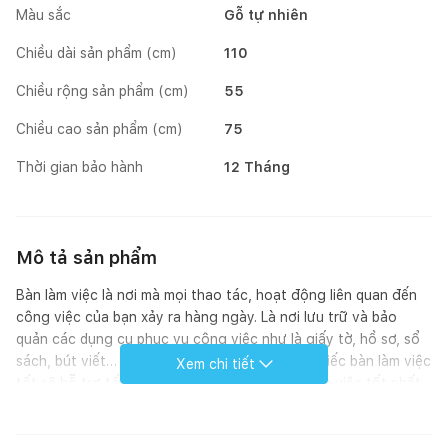
Màu sắc
Gỗ tự nhiên
Chiều dài sản phẩm (cm)
110
Chiều rộng sản phẩm (cm)
55
Chiều cao sản phẩm (cm)
75
Thời gian bảo hành
12 Tháng
Mô tả sản phẩm
Bàn làm việc là nơi mà mọi thao tác, hoạt động liên quan đến
công việc của bạn xảy ra hàng ngày. Là nơi lưu trữ và bảo
quản các dụng cụ phục vụ công việc như là giấy tờ, hồ sơ, sổ
sách, bút viết… thậm chí là để máy tính. Một chiếc bàn làm việc
Xem chi tiết
tốt sẽ hỗ trợ tối đa để giúp bạn có hiệu quả làm việc tốt nhất,
hiệu quả nhất. Hơn thế nữa, bàn làm việc AABENRAA với thiết
kế tối giản nhưng đẹp mắt còn là điểm nhấn cho không gian