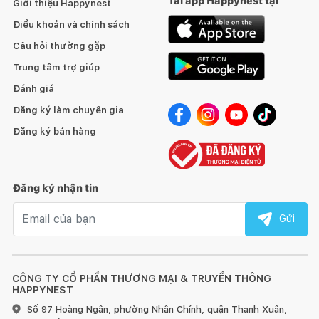
Tải app Happynest tại
các đồ vật khác, làm đẹp cho không gian phòng.
Giới thiệu Happynest
Điều khoản và chính sách
Bàn làm việc AABENRAA là sản phẩm của JYSK – thương hiệu
Câu hỏi thường gặp
cung cấp giải pháp trang trí và nội thất phong cách Bắc Âu
đến từ Đan Mạch. Ngoài ra tại JYSK bạn có thể dễ dàng tìm
Trung tâm trợ giúp
thấy nhiều sản phẩm với đa dạng chủng loại, chất liệu, mẫu mã
Đánh giá
cho bạn lựa chọn. Với hệ thống chuỗi cửa hàng cùng kênh bán
Đăng ký làm chuyên gia
hàng online vận hành ổn định, đội ngũ chăm sóc khách hàng
chuyên nghiệp, JYSK sẽ giúp bạn hài lòng và yên tâm khi mua
Đăng ký bán hàng
sắm. Mua ngay Bàn làm việc AABENRAA chất lượng với giá cả
hợp lý cho gia đình tại JYSK.
Đăng ký nhận tin
Email nhận tin
Gửi
CÔNG TY CỔ PHẦN THƯƠNG MẠI & TRUYỀN THÔNG
HAPPYNEST
Số 97 Hoàng Ngân, phường Nhân Chính, quận Thanh Xuân,