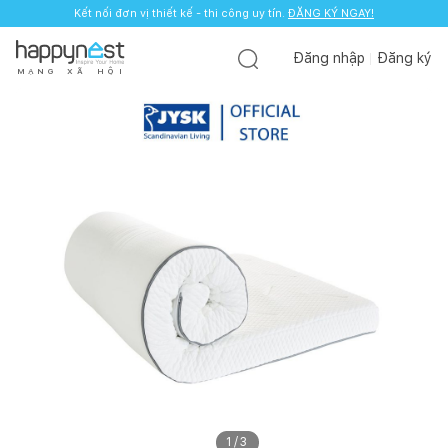
Kết nối đơn vị thiết kế - thi công uy tín.
ĐĂNG KÝ NGAY!
Đăng nhập
Đăng ký
M
Ạ
N
G
X
Ã
H
Ộ
I
1
/
3