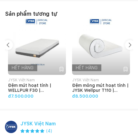
Sản phẩm tương tự
HẾT HÀNG
HẾT HÀNG
JYSK Việt Nam
JYSK Việt Nam
Đệm mút hoạt tính |
Đệm mỏng mút hoạt tính |
WELLPUR F30 |
JYSK Wellpur T110 |
R160xD200xC18cm
R180xD200xC10cm
đ7.500.000
đ8.500.000
JYSK Việt Nam
(
4
)