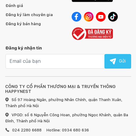
giường đệm lớn (queen size) hoặc có thể trải trực tiếp trên
Đánh giá
sàn nhà.
Đăng ký làm chuyên gia
Đệm mỏng mút hoạt tính WELLPUR N T110 chất lượng được
Đăng ký bán hàng
được đảm bảo bởi JYSK – Nhà cung cấp giải pháp trang trí và
nội thất phong cách Bắc Âu đến từ Đan Mạch. Tại JYSK có
nhiều sản phẩm gia dụng với đa dạng chủng loại, chất liệu, mẫu
Đăng ký nhận tin
mã để bạn có thể lựa chọn được sản phẩm phù hợp với nhu
cầu. Với hệ thống chuỗi cửa hàng cùng kênh bán hàng online
Email nhận tin
Gửi
vận hành ổn định, đội ngũ chăm sóc khách hàng chuyên
nghiệp, JYSK sẽ giúp bạn hài lòng và yên tâm khi mua sắm.
CÔNG TY CỔ PHẦN THƯƠNG MẠI & TRUYỀN THÔNG
HAPPYNEST
Số 97 Hoàng Ngân, phường Nhân Chính, quận Thanh Xuân,
Thành phố Hà Nội
VPGD: số 6 Nguyễn Công Hoan, phường Ngọc Khánh, quận Ba
Đình, Thành phố Hà Nội
024 2280 6688
Hotline: 0934 680 636