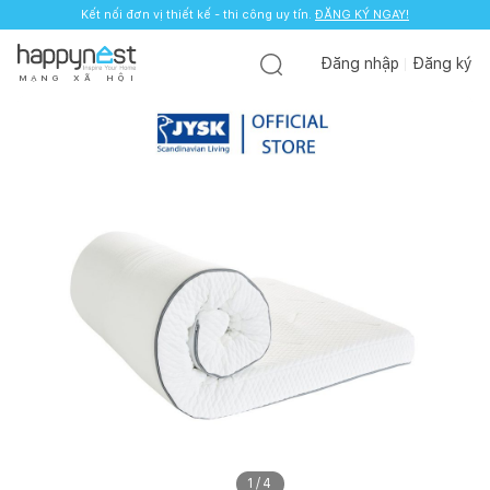
Kết nối đơn vị thiết kế - thi công uy tín.
ĐĂNG KÝ NGAY!
Đăng nhập
Đăng ký
M
Ạ
N
G
X
Ã
H
Ộ
I
1
/
4