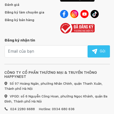
Đánh giá
Đệm mỏng mút hoạt tính WELLPUR N T110 chất lượng được
Đăng ký làm chuyên gia
được đảm bảo bởi JYSK – Nhà cung cấp giải pháp trang trí và
nội thất phong cách Bắc Âu đến từ Đan Mạch. Tại JYSK có
Đăng ký bán hàng
nhiều sản phẩm gia dụng với đa dạng chủng loại, chất liệu, mẫu
mã để bạn có thể lựa chọn được sản phẩm phù hợp với nhu
cầu. Với hệ thống chuỗi cửa hàng cùng kênh bán hàng online
Đăng ký nhận tin
vận hành ổn định, đội ngũ chăm sóc khách hàng chuyên
nghiệp, JYSK sẽ giúp bạn hài lòng và yên tâm khi mua sắm.
Email nhận tin
Gửi
CÔNG TY CỔ PHẦN THƯƠNG MẠI & TRUYỀN THÔNG
HAPPYNEST
Số 97 Hoàng Ngân, phường Nhân Chính, quận Thanh Xuân,
Thành phố Hà Nội
VPGD: số 6 Nguyễn Công Hoan, phường Ngọc Khánh, quận Ba
Đình, Thành phố Hà Nội
024 2280 6688
Hotline: 0934 680 636