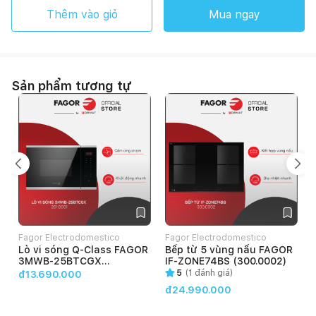
Thêm vào giỏ
Mua ngay
Sản phẩm tương tự
Fagor Electrodomestico
Fagor Electrodomestico
Lò vi sóng Q-Class FAGOR
Bếp từ 5 vùng nấu FAGOR
VietNam
VietNam
3MWB-25BTCGX
IF-ZONE74BS (300.0002)
(201.0001)
5
(
1
đánh giá)
đ13.690.000
đ24.990.000