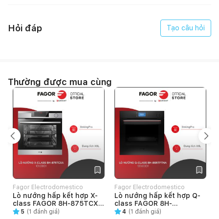
Giữ ấm 65°C
PHỤ KIỆN
Hỏi đáp
Tạo câu hỏi
Dây điện không phích cắm
Chiều dài dây điện: 150cm
Thường được mua cùng
XUẤT XỨ
Poland
AN TOÀN
Báo hiệu quá nhiệt
Báo nhiệt dư
Fagor Electrodomestico
Fagor Electrodomestico
Báo hiệu chống tràn
Lò nướng hấp kết hợp X-
Lò nướng hấp kết hợp Q-
VietNam
VietNam
class FAGOR 8H-875TCXA
class FAGOR 8H-
(101.0001)
895TFTNA (100.0001)
5
(
1
đánh giá)
4
(
1
đánh giá)
Giới hạn thời gian hoạt động