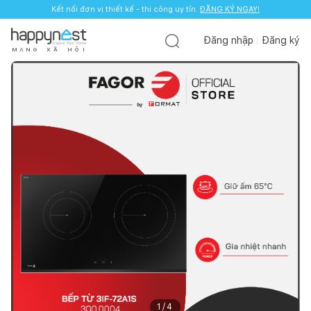
Kết nối đơn vị thiết kế - thi công uy tín.
ĐĂNG KÝ NGAY!
Đăng nhập
Đăng ký
M
Ạ
N
G
X
Ã
H
Ộ
I
1
/
4