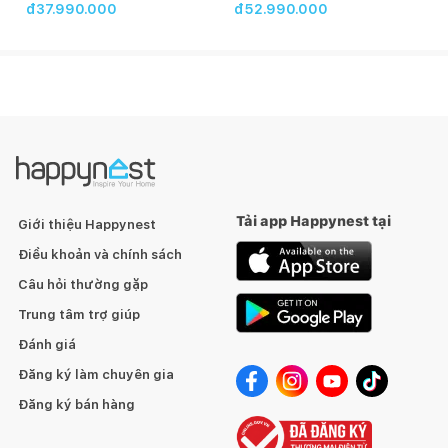
đ37.990.000
đ52.990.000
Giới hạn nhiệt độ
THÔNG TIN KỸ THUẬT
Tổng công suất: 3.7 kW
Vùng trái ở trên: 16cm - 1.4/2.1kW
Vùng phải ở trên: 20cm - 2.3/3kW
Tải app Happynest tại
Giới thiệu Happynest
Điều khoản và chính sách
Hiệu điện thế: 220/240V
Câu hỏi thường gặp
Tần số: 50/60Hz
Trung tâm trợ giúp
Đánh giá
Kích thước thiết bị: 760Rx450Sx50C mm
Đăng ký làm chuyên gia
Kích thước hộc tủ: 710Rx410Sx50C mm
Đăng ký bán hàng