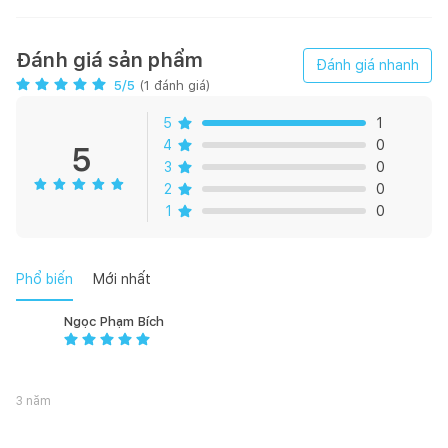
Mặt kính Schott
1 cảm ứng chạm + -
Đánh giá sản phẩm
Đánh giá nhanh
5
/5
(
1
đánh giá)
Vát cạnh trước và sau
5
1
CHỨC NĂNG
4
0
5
3
0
2 vùng nấu có gia nhiệt nhanh
2
0
1
0
Số lượng mức nhiệt: 9
Tự động nhận diện nồi/chảo
Phổ biến
Mới nhất
Hẹn giờ
Ngọc Phạm Bích
Báo hẹn giờ
3 năm
Nhận diện nồi/chảo nhỏ