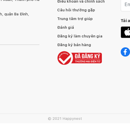
Emai
Điều khoản và chính sách
JYSK – Chuỗi bán lẻ sản phẩm trang trí và nội thất
Câu hỏi thường gặp
, quận Ba Đình,
Trung tâm trợ giúp
Tải 
Đánh giá
Đăng ký làm chuyên gia
Đăng ký bán hàng
© 2021 Happynest