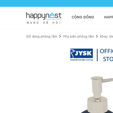
CỘNG ĐỒNG
HAP
M
Ạ
N
G
X
Ã
H
Ộ
I
Đồ dùng phòng tắm
Phụ kiện phòng tắm
Khay, b