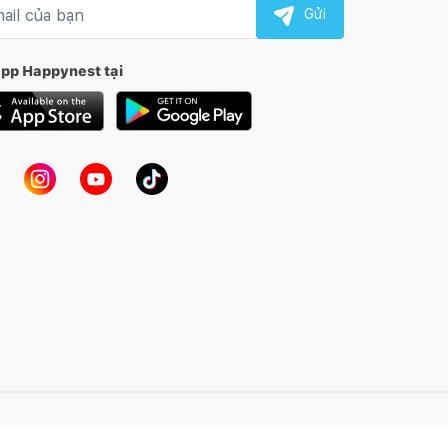
l nhận tin
Gửi
app Happynest tại