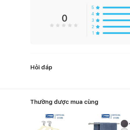
5
4
0
3
2
1
Hỏi đáp
Thường được mua cùng