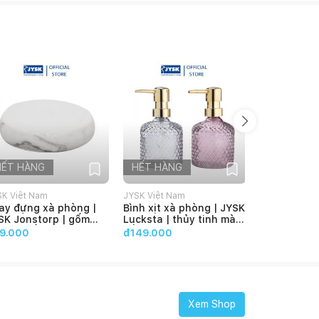
HẾT HÀNG
HẾT HÀNG
HẾT HÀN
SK Việt Nam
JYSK Việt Nam
JYSK Việt Na
ay đựng xà phòng |
Bình xịt xà phòng | JYSK
Bộ 2 bình x
SK Jonstorp | gốm
Lucksta | thủy tinh màu
JYSK Rosen
u đá cẩm thạch |
hồng/xám | 8x14cm
tinh | xám 
9.000
đ149.000
đ199.000
11.5x2.5cm
Xem Shop