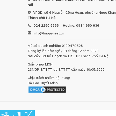
Bình xịt xà phòng Esrum Ø10x15cm là sản phẩm của
Nội
phong cách Bắc Âu đến từ Đan Mạch
.
VPGD: số 6 Nguyễn Công Hoan, phường Ngọc Khánh
Thành phố Hà Nội
024 2280 6688
Hotline: 0934 680 636
info@happynest.vn
Mã số doanh nghiệp: 0109479528
Đăng ký lần đầu: ngày 31 tháng 12 năm 2020
Nơi cấp: Sở Kế Hoạch và Đầu Tư Thành Phố Hà Nội
Giấy phép MXH:
231/GP-BTTTT do BTTTT cấp ngày 10/05/2022
Chịu trách nhiệm nội dung:
Bà Cao Tuyết Minh