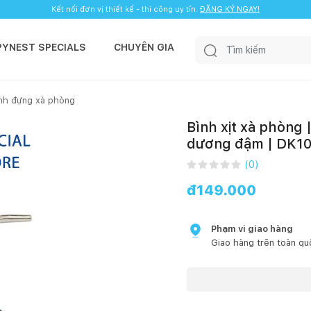
Kết nối đơn vị thiết kế - thi công uy tín.
ĐĂNG KÝ NGAY!
PYNEST SPECIALS
CHUYÊN GIA
ình đựng xà phòng
Bình xịt xà phòng
dương đậm | DK1
(
0
)
đ
149.000
Phạm vi giao hàng
Giao hàng trên toàn qu