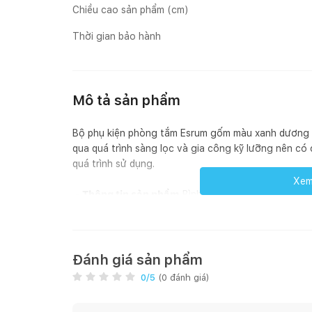
Chiều cao sản phẩm (cm)
Thời gian bảo hành
Mô tả sản phẩm
Bộ phụ kiện phòng tắm Esrum gốm màu xanh dương đ
qua quá trình sàng lọc và gia công kỹ lưỡng nên có
quá trình sử dụng.
Xem 
-
Thông tin sản phẩm
Bình xịt xà phòng | ESRUM 
+ Bình xịt xà phòng Esrum màu xanh dương đậm tối 
+ Kích thước: Đường kính 10cm, Cao 15cm
Đánh giá sản phẩm
0
/5
(
0
đánh giá)