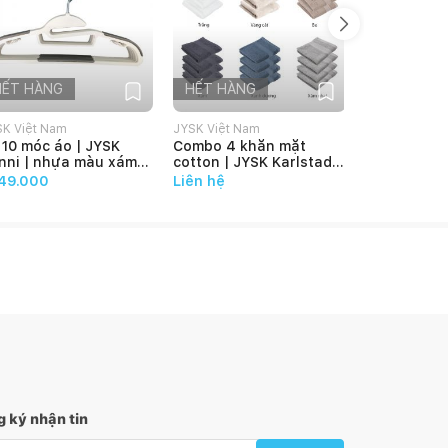
HẾT HÀNG
HẾT HÀNG
HẾT HÀN
SK Việt Nam
JYSK Việt Nam
JYSK Việt Na
 10 móc áo | JYSK
Combo 4 khăn mặt
Mắc treo áo
nni | nhựa màu xám
cotton | JYSK Karlstad |
JYSK Bjarke
ắng | 41.5x23x0.6 cm
cùng màu kích thước |
loại/EVA | 
49.000
Liên hệ
đ299.000
28x30cm
 ký nhận tin