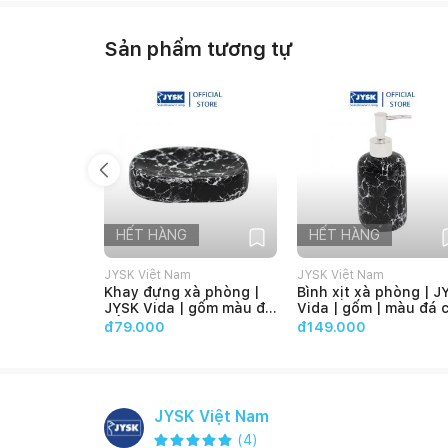
Sản phẩm tương tự
HẾT HÀNG
HẾT HÀNG
JYSK Việt Nam
JYSK Việt Nam
Khay đựng xà phòng |
Bình xịt xà phòng | J
JYSK Vida | gốm màu đá
Vida | gốm | màu đá 
cẩm thạch |
thạch | DK7x17.5cm
đ79.000
đ149.000
11.5x8.5x2.6cm
JYSK Việt Nam
(
4
)