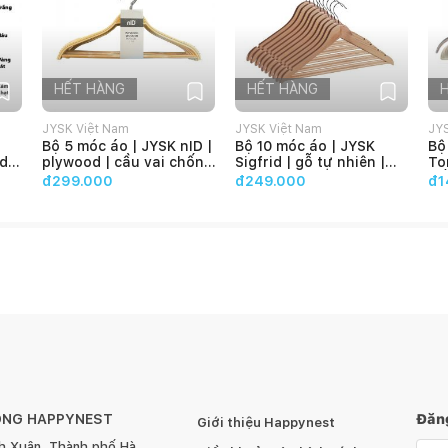
HẾT HÀNG
HẾT HÀNG
JYSK Việt Nam
JYSK Việt Nam
JY
Bộ 5 móc áo | JYSK nID |
Bộ 10 móc áo | JYSK
Bộ
d |
plywood | cầu vai chống
Sigfrid | gỗ tự nhiên |
To
trượt |
44.5x23x1.2cm
tr
đ299.000
đ249.000
đ1
R41.5xD1.2xC23cm
dễ vệ sinh và bảo quản
 tế, sang trọng
ch hợp cho nhiều mục đích khác nhau như đựng sữa tắm,
 sưu tập Esrum
ơng đậm | Ø11.5x1.8cm
ng đậm | Ø8.5x10.5cm
m | Ø10x15cm
ÔNG HAPPYNEST
Đăng
ậm | Ø11x16cm
Giới thiệu Happynest
h Xuân, Thành phố Hà