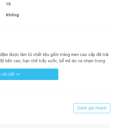
15
Không
ậm được làm từ chất liệu gốm tráng men cao cấp đã trải
 độ bền cao, hạn chế trầy xước, bể mẻ do va chạm trong
chi tiết
| gốm xanh dương đậm | Ø10x15cm
giản nhưng tinh tế, sang trọng
Đánh giá nhanh