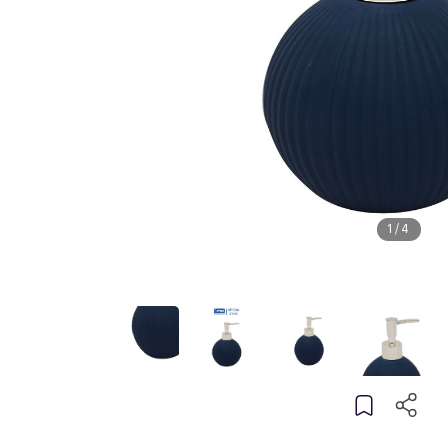
1
/
4