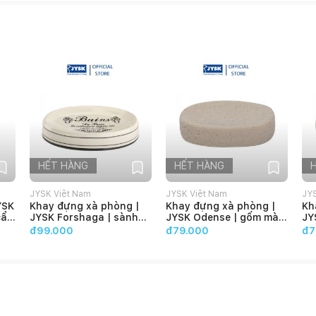
HẾT HÀNG
HẾT HÀNG
JYSK Việt Nam
JYSK Việt Nam
JY
YSK
Khay đựng xà phòng |
Khay đựng xà phòng |
Kh
cẩm
JYSK Forshaga | sành
JYSK Odense | gốm màu
JY
màu tự nhiên |
vàng cát |
mà
đ99.000
đ79.000
đ7
9x13x3cm
11.5x8.5x2.6cm
DK