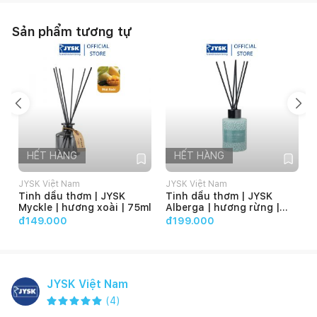
Sản phẩm tương tự
HẾT HÀNG
HẾT HÀNG
JYSK Việt Nam
JYSK Việt Nam
Tinh dầu thơm | JYSK
Tinh dầu thơm | JYSK
Myckle | hương xoài | 75ml
Alberga | hương rừng |
75ml
đ149.000
đ199.000
JYSK Việt Nam
(
4
)