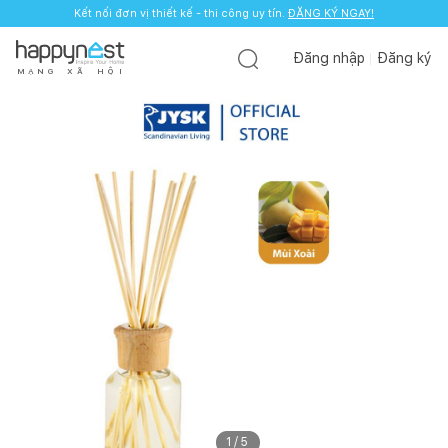
Kết nối đơn vị thiết kế - thi công uy tín.
ĐĂNG KÝ NGAY!
Đăng nhập
Đăng ký
M
Ạ
N
G
X
Ã
H
Ộ
I
1
/
5