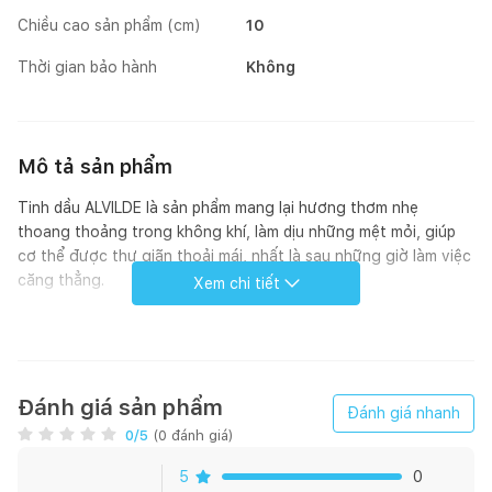
Chiều cao sản phẩm (cm)
10
Thời gian bảo hành
Không
Mô tả sản phẩm
Tinh dầu ALVILDE là sản phẩm mang lại hương thơm nhẹ
thoang thoảng trong không khí, làm dịu những mệt mỏi, giúp
cơ thể được thư giãn thoải mái, nhất là sau những giờ làm việc
căng thẳng.
Xem chi tiết
- An toàn sức khỏe
Tinh dầu Alvilde đã được kiểm định mùi hương an toàn sức
Đánh giá sản phẩm
Đánh giá nhanh
khỏe cho người sử dụng
0
/5
(
0
đánh giá)
- Tác dụng khử mùi hôi
Tinh dầu thơm Alvilde mùi xoài có tác dụng khử mùi ẩm mốc
5
0