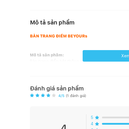
Mô tả sản phẩm
BÀN TRANG ĐIỂM BEYOURs
Mô tả sản phâm:
Xem 
Bàn trang điểm bệt thông minh thiết kế gương gập l
có thể úp xuống tạo thành một chiếc bàn liền khối v
đây bạn mất rất nhiều thời gian để lục tung mọi thứ
phấn mắt, chì kẻ lông mày và các đồ nhỏ li ti khác…
gian. Giờ đây, bàn trang điểm giấu gương sẽ giúp b
Đánh giá sản phẩm
hữu bàn trang điểm ngồi bệt gấp gọn sẽ giúp phòng n
4
/5
(
1
đánh giá)
5
4
4