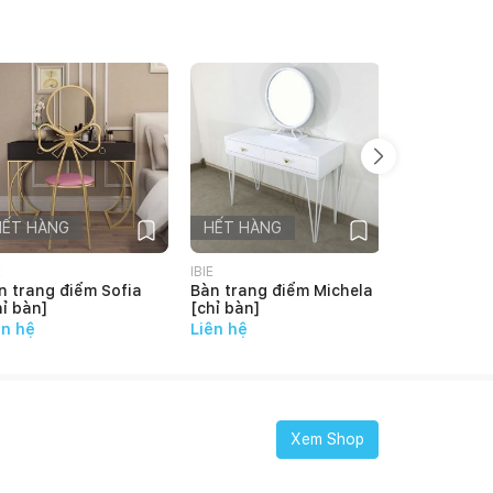
HẾT HÀNG
HẾT HÀNG
HẾT HÀN
E
IBIE
IBIE
n trang điểm Sofia
Bàn trang điểm Michela
Bàn trang 
hỉ bàn]
[chỉ bàn]
[chỉ bàn]
ên hệ
Liên hệ
Liên hệ
Xem Shop