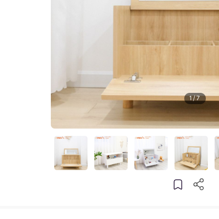
1
/
7