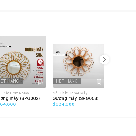
HẾT HÀNG
HẾT HÀNG
HẾT HÀN
i Thất Home Mây
Nội Thất Home Mây
Nội Thất Hom
ơng mây (SPG002)
Gương mây (SPG003)
Gương Mây
84.600
đ684.600
đ6.130.600