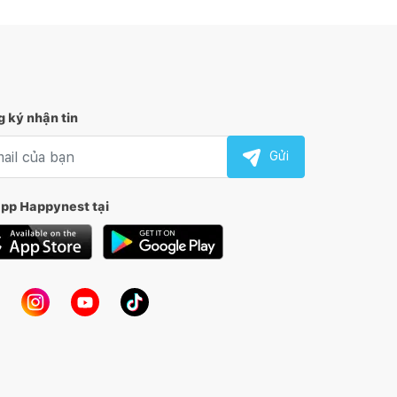
 ký nhận tin
l nhận tin
Gửi
app Happynest tại