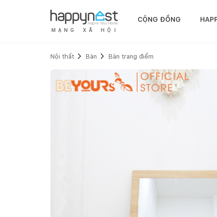
CỘNG ĐỒNG
HAP
M
Ạ
N
G
X
Ã
H
Ộ
I
Nội thất
Bàn
Bàn trang điểm