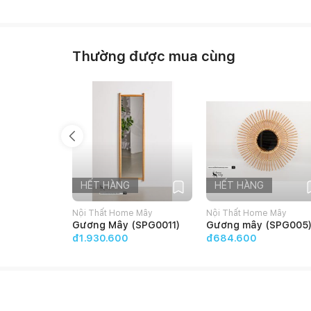
- Chất liệu: Gỗ công nghiệp phủ melamine chống trầy
- Xuất xứ: Việt Nam
- Tiêu chuẩn: Việt Nam - Hàng xuất khẩu
Thường được mua cùng
- Trọng lượng: 5kg
HẾT HÀNG
HẾT HÀNG
Nội Thất Home Mây
Nội Thất Home Mây
Gương Mây (SPG0011)
Gương mây (SPG005
đ1.930.600
đ684.600