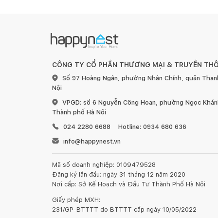
CÔNG TY CỔ PHẦN THƯƠNG MẠI & TRUYỀN TH
Số 97 Hoàng Ngân, phường Nhân Chính, quận Than
Nội
VPGD: số 6 Nguyễn Công Hoan, phường Ngọc Khánh
CÔNG DỤNG, CÔNG NĂNG SẢN PHẨM
Thành phố Hà Nội
024 2280 6688
Hotline: 0934 680 636
- Bàn trang điểm thông minh thiết kế gương gập là 
info@happynest.vn
thể úp xuống tạo thành một chiếc bàn liền khối về m
- Bàn trang điểm gỗ bệt mặt trên bạn có thể làm vi
Mã số doanh nghiệp: 0109479528
các phụ kiện trang điểm hoặc những cuốn sách yêu 
Đăng ký lần đầu: ngày 31 tháng 12 năm 2020
- Bàn trang điểm ngồi bệt nhỏ gọn nhưng đầy đủ chứ
Nơi cấp: Sở Kế Hoạch và Đầu Tư Thành Phố Hà Nội
đang muốn hướng tới cho không gian phòng ngủ hiệ
Giấy phép MXH:
cao.
231/GP-BTTTT do BTTTT cấp ngày 10/05/2022