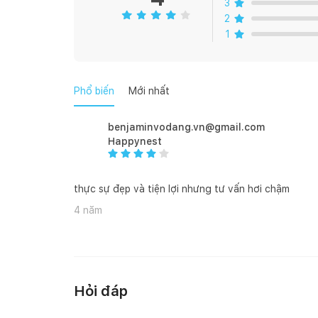
3
2
1
Phổ biến
Mới nhất
benjaminvodang.vn@gmail.com
Happynest
thực sự đẹp và tiện lợi nhưng tư vấn hơi chậm
4 năm
Hỏi đáp
THÔNG SỐ SẢN PHẨM
- Kích thước:
60 x 30 x 40cm ( bật gương cao thêm