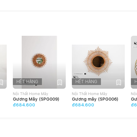
 hiệu quả.
HẾT HÀNG
HẾT HÀNG
Nội Thất Home Mây
Nội Thất Home Mây
Nộ
)
Gương Mây (SPG009)
Gương mây (SPG006)
Gư
đ684.600
đ684.600
đ6