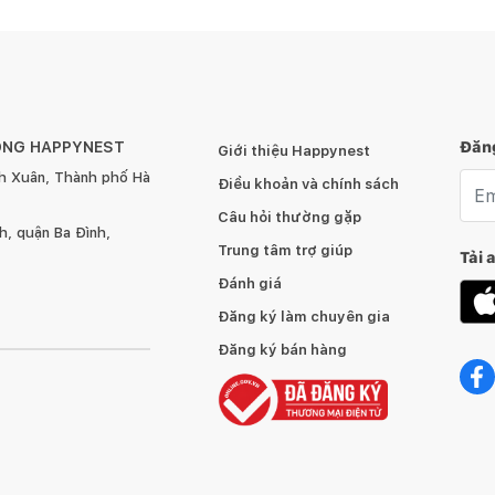
ÔNG HAPPYNEST
Đăng
Giới thiệu Happynest
h Xuân, Thành phố Hà
Emai
Điều khoản và chính sách
Câu hỏi thường gặp
, quận Ba Đình,
Trung tâm trợ giúp
Tải 
Đánh giá
Đăng ký làm chuyên gia
loại bàn phấn đa năng, khi không cần trang điểm, gương có
ặt phẳng để làm việc vô cùng tiện lợi.
Đăng ký bán hàng
ệc còn phần dưới là những khoảng trống giúp bạn cất chứa
thích của bạn.
c năng chính là sự lựa chọn mà nhiều gia đình hiện nay
n đại với bàn trang điểm giấu gương, mang tính thẩm mỹ