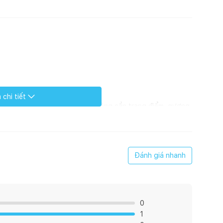
chi tiết
à loại bàn phấn đa năng, khi không cần trang điểm, gương
ề mặt phẳng để làm việc vô cùng tiện lợi. Nếu như trước
 trong nhà để tìm lại những món đồ trang điểm như: son,
 Chắc chắn công việc tìm tòi này bạn mất rất nhiều thời
ạn sắp xếp một cách gọn gàng và ngăn nắp. Đặc biệt khi sở
Đánh giá nhanh
gủ của bạn tiết kiệm diện tích một cách tối đa nhất.
0
1