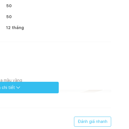
50
50
12 tháng
mạ màu vàng
chi tiết
Đánh giá nhanh