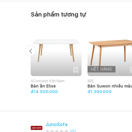
Sản phẩm tương tự
HẾT HÀNG
AConcept Việt Nam
IBIE
Bàn ăn Elise
Bàn Suwon nhiều mà
đ14.500.000
đ1.390.000
JunoSofa
(
0
)