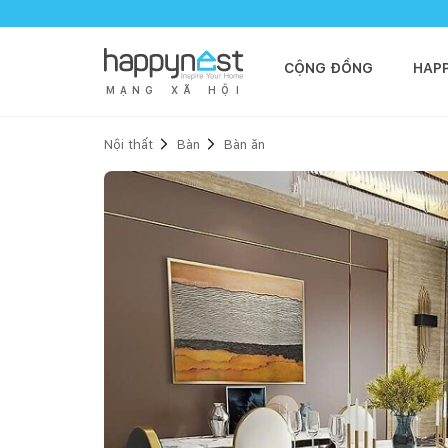
CỘNG ĐỒNG
HAP
M
Ạ
N
G
X
Ã
H
Ộ
I
Nội thất
Bàn
Bàn ăn