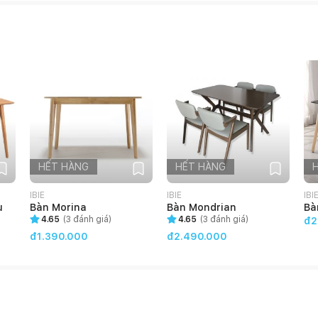
HẾT HÀNG
HẾT HÀNG
IBIE
IBIE
IBI
u
Bàn Morina
Bàn Mondrian
Bà
4.65
(
3
đánh giá)
4.65
(
3
đánh giá)
đ2
đ1.390.000
đ2.490.000