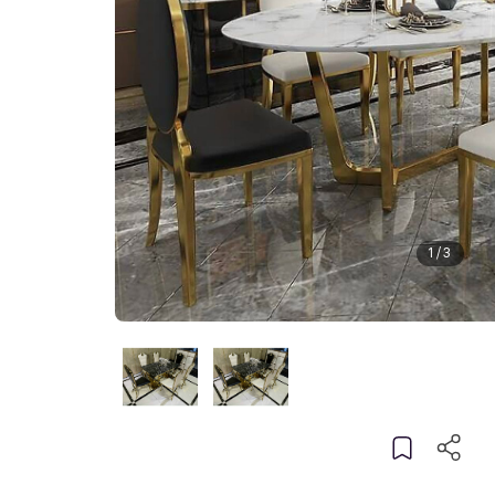
1
/
3