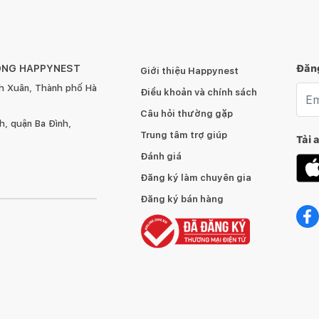
ÔNG HAPPYNEST
Đăng
Giới thiệu Happynest
h Xuân, Thành phố Hà
Emai
Điều khoản và chính sách
Câu hỏi thường gặp
, quận Ba Đình,
 phù hợp làm bàn ăn gia đình, bàn ăn nhà hàng, bàn phòng
Trung tâm trợ giúp
Tải 
Đánh giá
Đăng ký làm chuyên gia
Đăng ký bán hàng