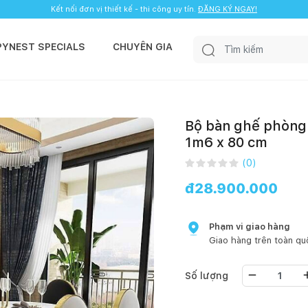
Kết nối đơn vị thiết kế - thi công uy tín.
ĐĂNG KÝ NGAY!
PYNEST SPECIALS
CHUYÊN GIA
Bộ bàn ghế phòng 
1m6 x 80 cm
(
0
)
đ
28.900.000
Phạm vi giao hàng
Giao hàng trên toàn qu
Số lượng