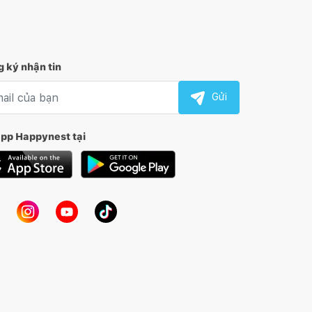
 ký nhận tin
l nhận tin
Gửi
app Happynest tại