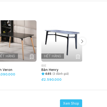
HẾT HÀNG
HẾT HÀNG
HẾT HÀN
E
IBIE
IBIE
n Veron
Bàn Henry
Bàn Requin
4.65
(
3
đánh giá)
4.35
(
3
đán
.090.000
đ2.590.000
đ1.390.000
Xem Shop