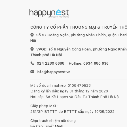
CÔNG TY CỔ PHẦN THƯƠNG MẠI & TRUYỀN TH
Số 97 Hoàng Ngân, phường Nhân Chính, quận Than
Nội
VPGD: số 6 Nguyễn Công Hoan, phường Ngọc Khánh
- Bàn có kiểu dáng thanh lịch, mềm mại và hiện đại,
Thành phố Hà Nội
ăn cao cấp, bàn làm việc văn phòng cao cấp
024 2280 6688
Hotline: 0934 680 636
- Ghế nệm bọc da simili chân sắt mạ vàng.
info@happynest.vn
Kích thước: 1m6 x 80 cm
Mã số doanh nghiệp: 0109479528
Đăng ký lần đầu: ngày 31 tháng 12 năm 2020
Hàng nhập khẩu 100%
Nơi cấp: Sở Kế Hoạch và Đầu Tư Thành Phố Hà Nội
Giấy phép MXH:
231/GP-BTTTT do BTTTT cấp ngày 10/05/2022
Chịu trách nhiệm nội dung:
Bà Cao Tuyết Minh