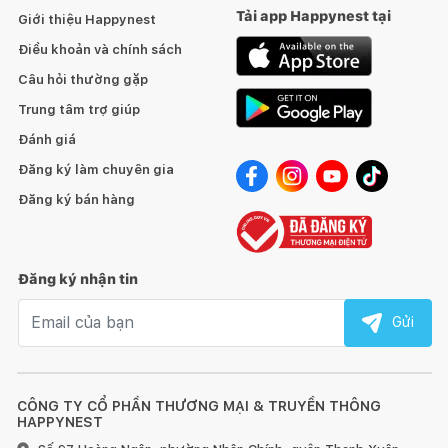
Tải app Happynest tại
Giới thiệu Happynest
giúp bạn hài lòng và yên tâm khi mua sắm. Mua ngay khăn tắm
cotton NORA đẹp, chất lượng với giá cả hợp lý cho gia đình
Điều khoản và chính sách
Câu hỏi thường gặp
Trung tâm trợ giúp
Đánh giá
Đăng ký làm chuyên gia
Đăng ký bán hàng
Đăng ký nhận tin
Email nhận tin
Gửi
CÔNG TY CỔ PHẦN THƯƠNG MẠI & TRUYỀN THÔNG
HAPPYNEST