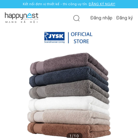
Kết nối đơn vị thiết kế - thi công uy tín.
ĐĂNG KÝ NGAY!
Đăng nhập
Đăng ký
M
Ạ
N
G
X
Ã
H
Ộ
I
1
/
10