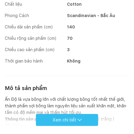
Chất liệu
Cotton
Phong Cách
Scandinavian - Bắc Âu
Chiều dài sản phẩm (cm)
140
Chiều rộng sản phẩm (cm)
70
Chiều cao sản phẩm (cm)
3
Thời gian bảo hành
Không
Mô tả sản phẩm
Ấn Độ là vựa bông lớn với chất lượng bông tốt nhất thế giới,
thành phẩm sợi bông làm nguyên liệu sản xuất khăn mặt, khăn
tắm có độ mềm mại và thấm hút tối ưu.
Thông tin sản phẩm
Khăn tắm cotton | NORA | trắng |
Xem chi tiết
70x140cm
- Chất liệu: 100% cotton