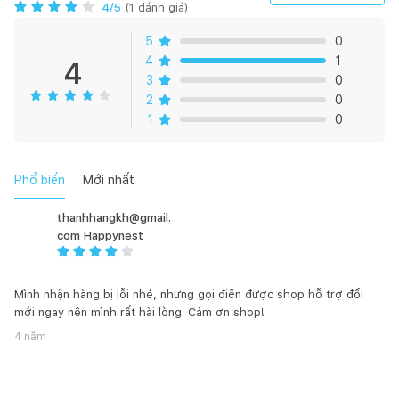
4
/5
(
1
đánh giá)
HƯỚNG DẪN BẢO QUẢN:
5
0
Vệ sinh sản phẩm bằng khăn ẩm đã được vắt ráo nước
4
1
4
3
0
Không ngâm sản phẩm trong nước hay hóa chất
2
0
1
0
Đặt sản phẩm nơi khô thoáng
Không dùng vật sắc nhọn chà xát sản phẩm
Phổ biến
Mới nhất
thanhhangkh@gmail.
com Happynest
Mình nhận hàng bị lỗi nhé, nhưng gọi điện được shop hỗ trợ đổi
mới ngay nên mình rất hài lòng. Cảm ơn shop!
4 năm