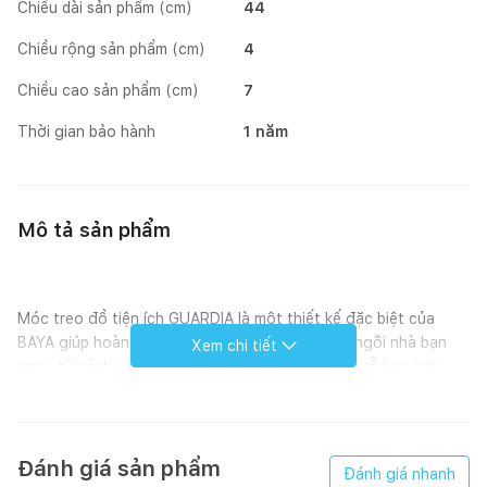
Chiều dài sản phẩm (cm)
44
Chiều rộng sản phẩm (cm)
4
Chiều cao sản phẩm (cm)
7
Thời gian bảo hành
1 năm
Mô tả sản phẩm
Móc treo đồ tiện ích GUARDIA là một thiết kế đặc biệt của
BAYA giúp hoàn thiện phong cách hiện đại cho ngôi nhà bạn
Xem chi tiết
ngay từ sảnh và lối vào. Sản phẩm được làm từ gỗ keo sơn
đen ấn tượng, với 5 đầu móc lớn giữ nguyên màu gỗ tự nhiên,
dễ dàng sử dụng cho độ bền cao và vẻ ngoài đẹp mắt.
Đánh giá sản phẩm
Đánh giá nhanh