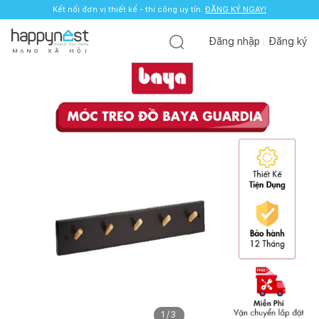
Kết nối đơn vị thiết kế - thi công uy tín.
ĐĂNG KÝ NGAY!
Đăng nhập
Đăng ký
M
Ạ
N
G
X
Ã
H
Ộ
I
1
/
3