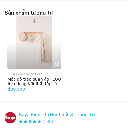
Sản phẩm tương tự
FEGO - Woodworker
Móc gỗ treo quần áo FEGO
tiện dụng Nội thất lắp ráp
đa năng decor phòng ngủ
đ80.000
Baya Siêu Thị Nội Thất & Trang Trí
(
336
)