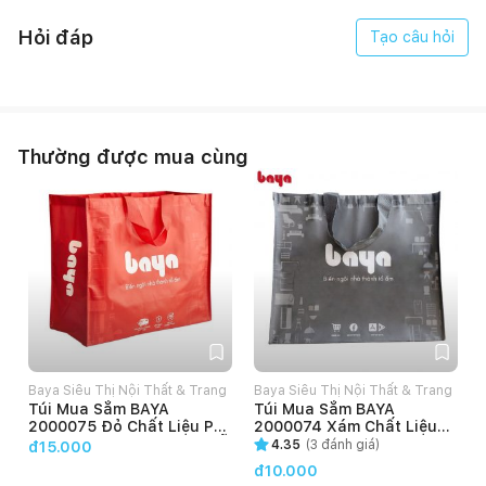
Hỏi đáp
Tạo câu hỏi
Thường được mua cùng
Baya Siêu Thị Nội Thất & Trang
Baya Siêu Thị Nội Thất & Trang
Túi Mua Sắm BAYA
Túi Mua Sắm BAYA
Trí
Trí
2000075 Đỏ Chất Liệu PP
2000074 Xám Chất Liệu
Non-Woven Mỏng, Nhẹ, Dễ
PP Non-Woven Mỏng, Nhẹ,
4.35
(
3
đánh giá)
đ15.000
Làm Sạch, Thiết Kế Tối
Dễ Làm Sạch, Thiết Kế Tối
đ10.000
Giản, Nhỏ Gọn, Dễ Mang
Giản, Nhỏ Gọn, Dễ Mang