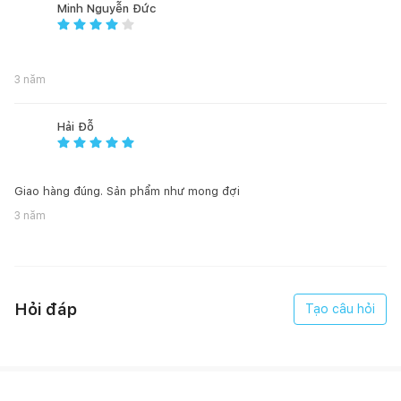
- Đơn vị: Chiếc
Minh Nguyễn Đức
- Bảo hành: 12 tháng
3 năm
Hải Đỗ
2. MÔ TẢ SẢN PHẨM
Giao hàng đúng. Sản phẩm như mong đợi
- Thiết kế vững chãi, chắc chắn, dễ dàng vệ sinh.
3 năm
- Ghế có lưng dựa và phần gối đệm ngồi làm bằng đệm dày,
tạo cảm giác êm ái và thoải mái khi phải làm việc lâu dài.
- Tay ghế được thiết kế chắc chắn, cực ly vừa phải để đặt tay
Hỏi đáp
Tạo câu hỏi
nghỉ dễ dàng.
- Ghế có bánh xe đúc nhựa giúp cho việc di chuyển, điều
hướng trong văn phòng thuận tiện hơn.