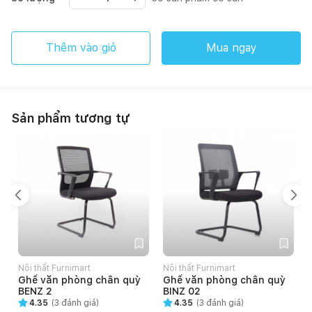
Thêm vào giỏ
Mua ngay
Sản phẩm tương tự
Nội thất Furnimart
Nội thất Furnimart
N
Ghế văn phòng chân quỳ
Ghế văn phòng chân quỳ
BENZ 2
BINZ 02
4.35
(
3
đánh giá)
4.35
(
3
đánh giá)