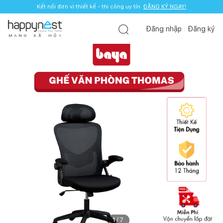
Kết nối đơn vị thiết kế - thi công uy tín.
ĐĂNG KÝ NGAY!
Đăng nhập
Đăng ký
M
Ạ
N
G
X
Ã
H
Ộ
I
1
/
7