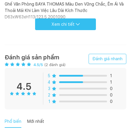
Ghế Văn Phòng BAYA THOMAS Màu Đen Vững Chắc, Êm Ái Và
Thoải Mái Khi Làm Việc Lâu Dài Kích Thước
D63xW63xH113/123.5 2001090
Xem chi tiết
1.THÔNG TIN SẢN PHẨM
- Sản phẩm: Ghế văn phòng
Đánh giá sản phẩm
Đánh giá nhanh
4.5
/5
(
2
đánh giá)
- Bộ sưu tập: THOMAS
5
1
- Kích cỡ: D63xW63xH113/123.5
4
1
4.5
3
0
- Màu sắc: Màu đen
2
0
1
0
- Chất liệu: Kim loại/ lưới
- Xuất xứ: Trung Quốc
Phổ biến
Mới nhất