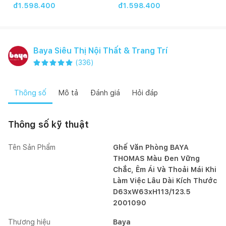
đ1.598.400
đ1.598.400
Baya Siêu Thị Nội Thất & Trang Trí
(
336
)
Thông số
Mô tả
Đánh giá
Hỏi đáp
Thông số kỹ thuật
Tên Sản Phẩm
Ghế Văn Phòng BAYA
THOMAS Màu Đen Vững
Chắc, Êm Ái Và Thoải Mái Khi
Làm Việc Lâu Dài Kích Thước
D63xW63xH113/123.5
2001090
Thương hiệu
Baya