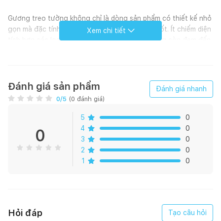
Gương treo tường không chỉ là dòng sản phẩm có thiết kế nhỏ
gọn mà đặc tính trang trí của chúng cũng rất tốt. Ít chiếm diện
Xem chi tiết
tích hơn các loại hình vuông, chữ nhật mà chúng còn đem đến
góc soi chiếu rộng, thuận tiện .Với thiết kế gọn nhẹ này, gương
tròn treo đặc biệt thích hợp với những không gian sống nhỏ
hẹp đấy
Đánh giá sản phẩm
Đánh giá nhanh
Trợ thủ đắc lực cho các bạn Make-up trang điểm, dùng mỹ
0
/5
(
0
đánh giá)
phẩm,...Tô điểm cho không gian nhà bạn trở nên sang trọng &
hiện đại hơn.
5
0
4
0
0
3
0
2
0
Sản phẩm Gương treo tường
1
0
Bộ sưu tập MIRAMAR
Kích cỡ Đường kính 50cm
Hỏi đáp
Tạo câu hỏi