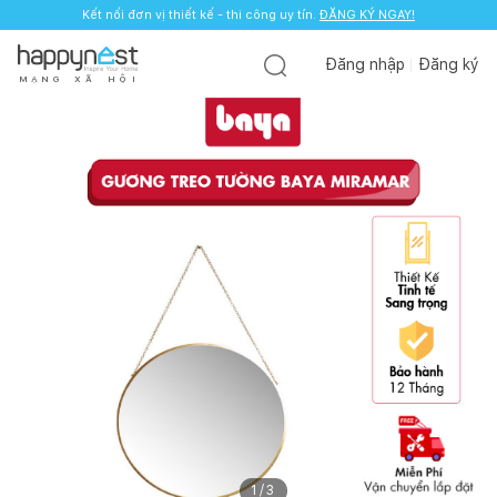
Kết nối đơn vị thiết kế - thi công uy tín.
ĐĂNG KÝ NGAY!
Đăng nhập
Đăng ký
M
Ạ
N
G
X
Ã
H
Ộ
I
1
/
3