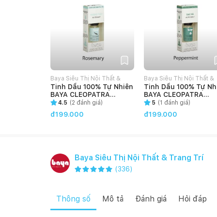
Baya Siêu Thị Nội Thất &
Baya Siêu Thị Nội Thất &
Tinh Dầu 100% Tự Nhiên
Tinh Dầu 100% Tự Nh
Trang Trí
Trang Trí
BAYA CLEOPATRA
BAYA CLEOPATRA
2000138 Mùi Hương
2000132 Bạc Hà Thanh
4.5
(
2
đánh giá)
5
(
1
đánh giá)
Thảo, Thanh Lọc Không
Lọc Không Khí, Tạo 
đ199.000
đ199.000
Khí, Tạo Cảm Giác Sảng
Giác Sảng Khoái Thư
Khoái Thư Giãn 10ml
Giãn 10ml
Baya Siêu Thị Nội Thất & Trang Trí
(
336
)
Thông số
Mô tả
Đánh giá
Hỏi đáp