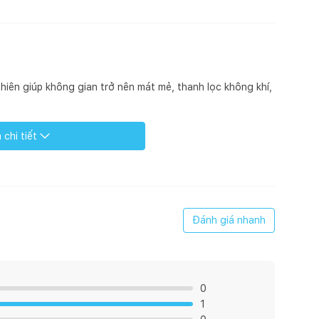
hiên giúp không gian trở nên mát mẻ, thanh lọc không khí,
chi tiết
inh dầu và 3 giọt tinh dầu cho phòng 15m2. Đặt một
thơm!
Đánh giá nhanh
0
1