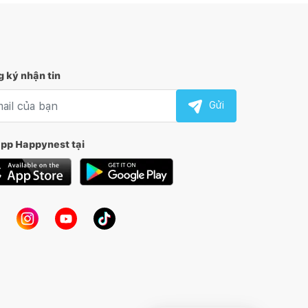
 ký nhận tin
l nhận tin
Gửi
app Happynest tại