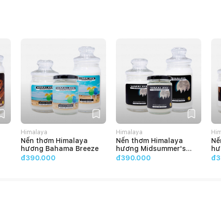
Himalaya
Himalaya
Hi
Nến thơm Himalaya
Nến thơm Himalaya
Nế
hương Bahama Breeze
hương Midsummer's
hư
Night
đ390.000
đ390.000
đ3