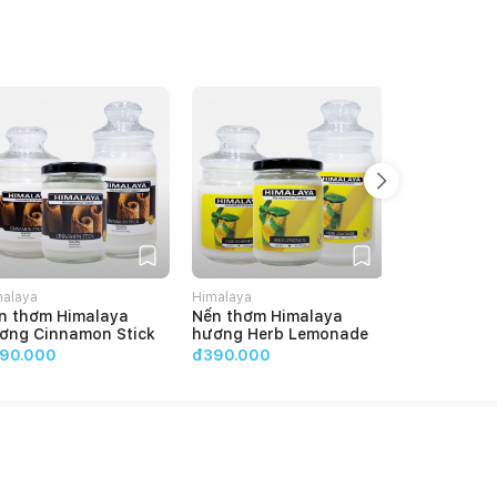
malaya
Himalaya
Himalaya
n thơm Himalaya
Nến thơm Himalaya
Nến thơm H
ơng Cinnamon Stick
hương Herb Lemonade
hương Lav
90.000
đ390.000
đ390.000