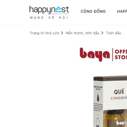
CỘNG ĐỒNG
HAP
M
Ạ
N
G
X
Ã
H
Ộ
I
Trang trí nhà cửa
Nến thơm, tinh dầu
Tinh dầu