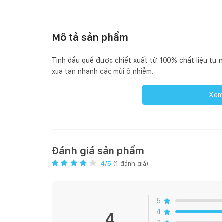
Mô tả sản phẩm
Tinh dầu quế được chiết xuất từ 100% chất liệu tự n
xua tan nhanh các mùi ô nhiễm.
Xem 
Hướng dẫn sử dụng: Cho một ít nước vào đèn xông t
ngọn nến thắp sáng dưới cốc và tận hưởng hương 
Đánh giá sản phẩm
4
/5
(
1
đánh giá)
5
4
4